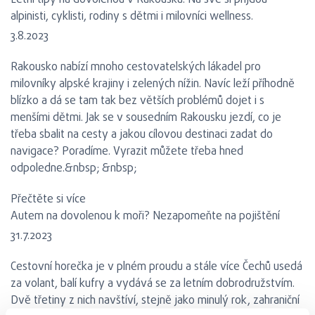
Letní tipy na dovolenou v Rakousku. Na své si přijdou
alpinisti, cyklisti, rodiny s dětmi i milovníci wellness.
3.8.2023
Rakousko nabízí mnoho cestovatelských lákadel pro
milovníky alpské krajiny i zelených nížin. Navíc leží příhodně
blízko a dá se tam tak bez větších problémů dojet i s
menšími dětmi. Jak se v sousedním Rakousku jezdí, co je
třeba sbalit na cesty a jakou cílovou destinaci zadat do
navigace? Poradíme. Vyrazit můžete třeba hned
odpoledne.&nbsp; &nbsp;
Přečtěte si více
Autem na dovolenou k moři? Nezapomeňte na pojištění
31.7.2023
Cestovní horečka je v plném proudu a stále více Čechů usedá
za volant, balí kufry a vydává se za letním dobrodružstvím.
Dvě třetiny z nich navštíví, stejně jako minulý rok, zahraniční