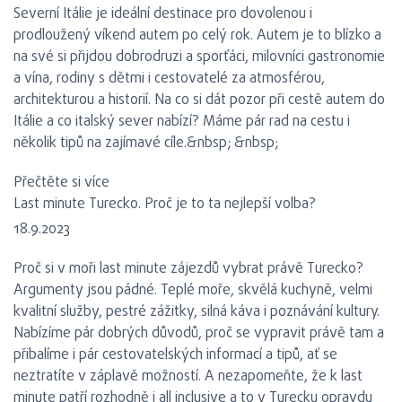
Severní Itálie je ideální destinace pro dovolenou i
prodloužený víkend autem po celý rok. Autem je to blízko a
na své si přijdou dobrodruzi a sporťáci, milovníci gastronomie
a vína, rodiny s dětmi i cestovatelé za atmosférou,
architekturou a historií. Na co si dát pozor při cestě autem do
Itálie a co italský sever nabízí? Máme pár rad na cestu i
několik tipů na zajímavé cíle.&nbsp; &nbsp;
Přečtěte si více
Last minute Turecko. Proč je to ta nejlepší volba?
18.9.2023
Proč si v moři last minute zájezdů vybrat právě Turecko?
Argumenty jsou pádné. Teplé moře, skvělá kuchyně, velmi
kvalitní služby, pestré zážitky, silná káva i poznávání kultury.
Nabízíme pár dobrých důvodů, proč se vypravit právě tam a
přibalíme i pár cestovatelských informací a tipů, ať se
neztratíte v záplavě možností. A nezapomeňte, že k last
minute patří rozhodně i all inclusive a to v Turecku opravdu