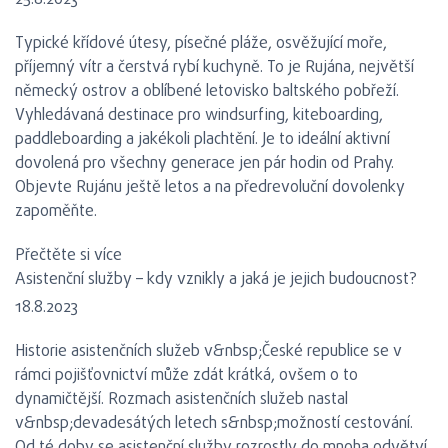
25.8.2023
Typické křídové útesy, písečné pláže, osvěžující moře,
příjemný vítr a čerstvá rybí kuchyně. To je Rujána, největší
německý ostrov a oblíbené letovisko baltského pobřeží.
Vyhledávaná destinace pro windsurfing, kiteboarding,
paddleboarding a jakékoli plachtění. Je to ideální aktivní
dovolená pro všechny generace jen pár hodin od Prahy.
Objevte Rujánu ještě letos a na předrevoluční dovolenky
zapoměňte.
Přečtěte si více
Asistenční služby – kdy vznikly a jaká je jejich budoucnost?
18.8.2023
Historie asistenčních služeb v&nbsp;České republice se v
rámci pojišťovnictví může zdát krátká, ovšem o to
dynamičtější. Rozmach asistenčních služeb nastal
v&nbsp;devadesátých letech s&nbsp;možností cestování.