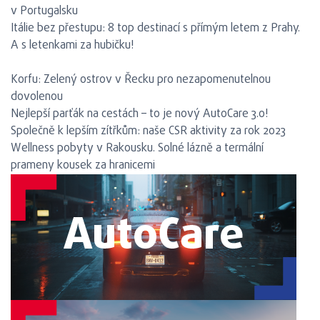
v Portugalsku
Itálie bez přestupu: 8 top destinací s přímým letem z Prahy.
A s letenkami za hubičku!
Představujeme
Korfu: Zelený ostrov v Řecku pro nezapomenutelnou
dovolenou
Nejlepší parťák na cestách – to je nový AutoCare 3.0!
Společně k lepším zítřkům: naše CSR aktivity za rok 2023
Wellness pobyty v Rakousku. Solné lázně a termální
prameny kousek za hranicemi