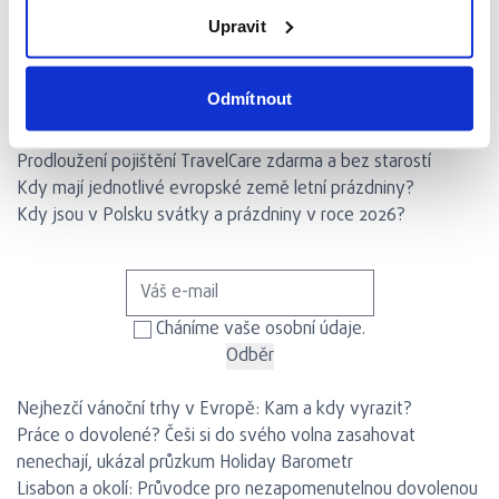
Upravit
1
2
...
8
9
10
11
12
13
Odmítnout
Novinky
Společnost Generali představuje Redion
Prodloužení pojištění TravelCare zdarma a bez starostí
Kdy mají jednotlivé evropské země letní prázdniny?
Kdy jsou v Polsku svátky a prázdniny v roce 2026?
Přihlaste se k odběru našeho newsletteru
Cháníme vaše osobní údaje.
Nejčtenější články
Nejhezčí vánoční trhy v Evropě: Kam a kdy vyrazit?
Práce o dovolené? Češi si do svého volna zasahovat
nenechají, ukázal průzkum Holiday Barometr
Lisabon a okolí: Průvodce pro nezapomenutelnou dovolenou