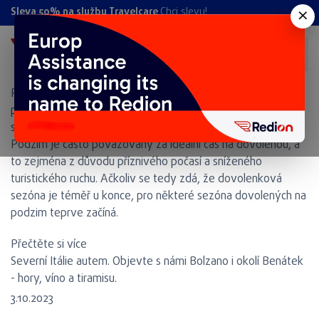
Novinky
×
Sleva 50% na službu Travelcare
Chci slevu!
Nižší ceny, příjemné teploty a klid. Proč je podzim skvělým
obdobím pro dovolenou?
9.10.2023
Podzim pro mnohé znamená opětovný návrat ke školním, či
pracovním povinnostem a jen málo kdo si toto období
spojuje s dobou odpočinku a dovolené. Opak je ale pravdou.
Podzim je často považovaný za ideální čas na dovolenou, a
to zejména z důvodu příznivého počasí a sníženého
turistického ruchu. Ačkoliv se tedy zdá, že dovolenková
sezóna je téměř u konce, pro některé sezóna dovolených na
podzim teprve začíná.
Přečtěte si více
Severní Itálie autem. Objevte s námi Bolzano i okolí Benátek
- hory, víno a tiramisu.
3.10.2023