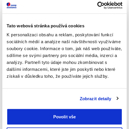
destinace. Bez čeho se letos na vašich cestách neobejdete?
Proč nestačí pouze modrá kartička, plná nádrž a dálniční
známka pro vaši pohodovou dovolenou?
Tato webová stránka používá cookies
Přečtěte si více
60. výročí Europ Assistance
K personalizaci obsahu a reklam, poskytování funkcí
sociálních médií a analýze naší návštěvnosti využíváme
18.7.2023
soubory cookie. Informace o tom, jak náš web používáte,
Věděli jste, že Europ Assistance je nejstarší asistenční
sdílíme se svými partnery pro sociální média, inzerci a
službou na světě? Již v roce 1963 Pierre Desnos vymyslel
analýzy. Partneři tyto údaje mohou zkombinovat s
koncept asistenčních služeb a založil společnost Europ
dalšími informacemi, které jste jim poskytli nebo které
Assistance. O čtrnáct let později dosáhl počet jejích klientů
získali v důsledku toho, že používáte jejich služby.
desetimilionové hranice. V roce 2001 rozšířila Europ
Assistance svoje působení i v&nbsp;České republice.
V&nbsp;současnosti je skupina Europ Assistance jednou z
Zobrazit detaily
největších asistenčních služeb na světě a slaví 60. výročí od
svého založení.
Povolit vše
Přečtěte si více