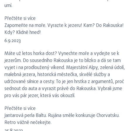
umí.
Přečtěte si více
Zapomeňte na moře. Vyrazte k jezeru! Kam? Do Rakouska!
Kdy? Klidně hned!
6.9.2023
Máte už letos horka dost? Vynechte moře a vydejte se k
jezerům. Do sousedního Rakouska je to blízko a dá se tam
vyjet i na prodloužený víkend. Majestátní Alpy, zelená údolí,
malebná jezera, historická městečka, skvělé služby a
udržované silnice a cesty. To je jen hrstka z argumentů, proč
sednout do auta a vyrazit právě do Rakouska. Vybrali jsme
pro vás pár jezer, která vás okouzlí.
Přečtěte si více
Jantarová perla Baltu. Rujána směle konkuruje Chorvatsku.
Retro vážně nečekejte.