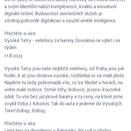
Od té doby se asistenční služby rozrostly do mnoha odvětví
a svým klientům nabízí komplexnost, kvalitu a inovativní
digitální řešení. Budoucnost asistenčních služeb je
v&nbsp;pokročilé digitalizaci a využití umělé inteligence.
Přečtěte si více
Vysoké Tatry - velehory za humny. Dovolená na výlet i na
týden
11.8.2023
Vysoké Tatry jsou naše nejbližší velehory, od Prahy jsou pár
hodin. A ač jsou doslova vysoké, rozkládají se na malé ploše.
Najdete tu tedy pohromadě vše, co lze hledat v horách, na
velmi malé rozloze. Strmé štíty, ledovce, jezera i kouzelná
údolí. To vše bez jazykové bariéry a za ceny, na které jsme
zvyklí třeba z Krkonoš. Tak do auta a jedeme do Vysokých
Tater!&nbsp; &nbsp;
Přečtěte si více