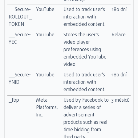
__Secure-
YouTube
Used to track user’s
180 dní
ROLLOUT_
interaction with
TOKEN
embedded content.
__Secure-
YouTube
Stores the user's
Relace
YEC
video player
preferences using
embedded YouTube
video
__Secure-
YouTube
Used to track user’s
180 dní
YNID
interaction with
embedded content.
_fbp
Meta
Used by Facebook to
3 měsíců
Platforms,
deliver a series of
Inc.
advertisement
products such as real
time bidding from
third party