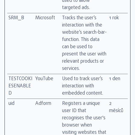
used to allow
targeted ads.
SRM_B
Microsoft
Tracks the user’s
1 rok
interaction with the
website’s search-bar-
function. This data
can be used to
present the user with
relevant products or
services.
TESTCOOKI
YouTube
Used to track user’s
1 den
ESENABLE
interaction with
D
embedded content.
uid
Adform
Registers a unique
2
user ID that
měsíců
recognises the user's
browser when
visiting websites that