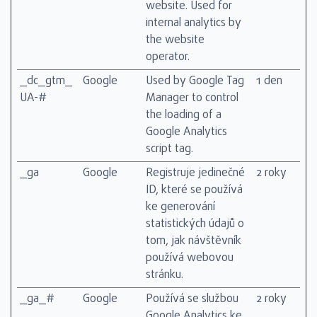
website. Used for
internal analytics by
the website
operator.
_dc_gtm_
Google
Used by Google Tag
1 den
UA-#
Manager to control
the loading of a
Google Analytics
script tag.
_ga
Google
Registruje jedinečné
2 roky
ID, které se používá
ke generování
statistických údajů o
tom, jak návštěvník
používá webovou
stránku.
_ga_#
Google
Používá se službou
2 roky
Google Analytics ke