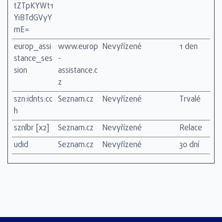
tZTpKYWt1
YiBTdGVyY
mE=
europ_assi
www.europ
Nevyřízené
1 den
stance_ses
-
sion
assistance.c
z
szn:idnts:cc
Seznam.cz
Nevyřízené
Trvalé
h
sznlbr [x2]
Seznam.cz
Nevyřízené
Relace
udid
Seznam.cz
Nevyřízené
30 dní