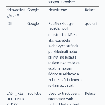
supports cookies.
ddm/activit
Google
Nevyřízené
Relace
y/src=#
IDE
Google
Používá Google
400 dní
DoubleClick k
registraci a hlášení
akcí uživatele
webových stránek
po zhlédnutí nebo
kliknutí na jednu z
reklam inzerenta za
účelem měření
účinnosti reklamy a
zobrazování cílených
reklam uživateli.
LAST_RES
YouTube
Used to track user’s
Relace
ULT_ENTR
interaction with