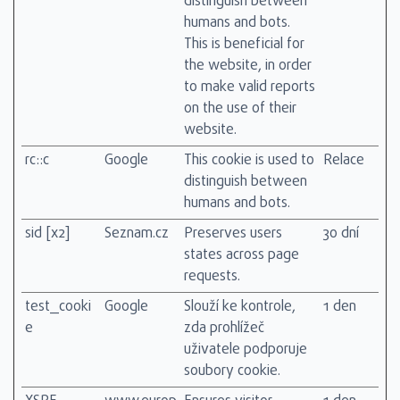
distinguish between
humans and bots.
This is beneficial for
the website, in order
to make valid reports
on the use of their
website.
rc::c
Google
This cookie is used to
Relace
distinguish between
humans and bots.
sid [x2]
Seznam.cz
Preserves users
30 dní
states across page
requests.
test_cooki
Google
Slouží ke kontrole,
1 den
e
zda prohlížeč
uživatele podporuje
soubory cookie.