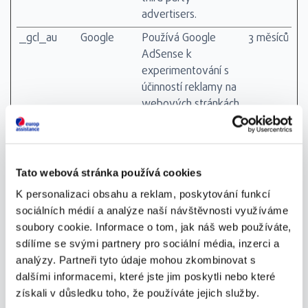
advertisers.
_gcl_au
Google
Používá Google
3 měsíců
AdSense k
experimentování s
účinností reklamy na
webových stránkách
využívajících jejich
služby.
_gcl_ls
Google
Tracks the
Trvalé
Tato webová stránka používá cookies
conversion rate
between the user
K personalizaci obsahu a reklam, poskytování funkcí
and the
sociálních médií a analýze naší návštěvnosti využíváme
advertisement
soubory cookie. Informace o tom, jak náš web používáte,
banners on the
sdílíme se svými partnery pro sociální média, inzerci a
website - This serves
analýzy. Partneři tyto údaje mohou zkombinovat s
to optimise the
dalšími informacemi, které jste jim poskytli nebo které
relevance of the
získali v důsledku toho, že používáte jejich služby.