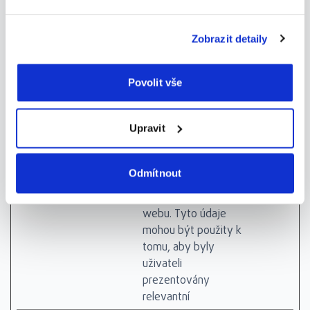
advertisements on
the website.
Zobrazit detaily
_uetsid
Microsoft
Used to track visitors
Trvalé
on multiple websites,
in order to present
Povolit vše
relevant
advertisement based
on the visitor's
Upravit
preferences.
_uetsid
Microsoft
Sleduje interakci
1 den
Odmítnout
uživatele s funkcí
vyhledávací lišty
webu. Tyto údaje
mohou být použity k
tomu, aby byly
uživateli
prezentovány
relevantní