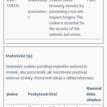
XSRF-
www.europ
Ensures visitor
1 den
TOKEN
-
browsing-security by
assistance.c
preventing cross-site
z
request forgery. This
cookie is essential for
the security of the
website and visitor.
Statistické (15)
Statistické cookies pomáhají majitelům webových
stránek, aby porozuměli, jak návštěvníci používají
webové stránky. Anonymně sbírají a sdělují informace.
Maximální
Jméno
Poskytovatel
Účel
doba
skladování