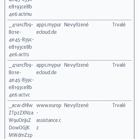
e8193ce8b
4e6:actmu
_41a1cfb9-
apps.mypur
Nevyřízené
Trvalé
801e-
ecloud.de
4e45-839c-
e8193ce8b
4e6:actts
_41a1cfb9-
apps.mypur
Nevyřízené
Trvalé
801e-
ecloud.de
4e45-839c-
e8193ce8b
4e6:actvc
_acw:dHlw
www.europ
Nevyřízené
Trvalé
ZTpzZXNza
-
W9uOnJuZ
assistance.c
DowOGJK
z
MWdmZzp