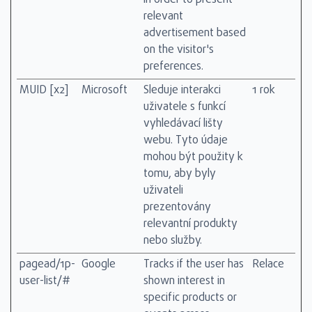
in order to present
relevant
advertisement based
on the visitor's
preferences.
MUID [x2]
Microsoft
Sleduje interakci
1 rok
uživatele s funkcí
vyhledávací lišty
webu. Tyto údaje
mohou být použity k
tomu, aby byly
uživateli
prezentovány
relevantní produkty
nebo služby.
pagead/1p-
Google
Tracks if the user has
Relace
user-list/#
shown interest in
specific products or