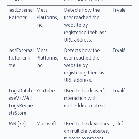
Y_KEY
embedded content.
lastExternal
Meta
Detects how the
Trvalé
Referrer
Platforms,
user reached the
Inc.
website by
registering their last
URL-address.
lastExternal
Meta
Detects how the
Trvalé
ReferrerTi
Platforms,
user reached the
me
Inc.
website by
registering their last
URL-address.
LogsDatab
YouTube
Used to track user’s
Trvalé
aseV2:V#||
interaction with
LogsReque
embedded content.
stsStore
MR [x2]
Microsoft
Used to track visitors
7 dní
on multiple websites,