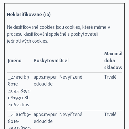
Neklasifikované (10)
Neklasifikované cookies jsou cookies, které máme v
procesu klasifikování společně s poskytovateli
jednotlivých cookies.
Maximální
Jméno
Poskytovatel
Účel
doba
skladování
_41a1cfb9-
apps.mypur
Nevyřízené
Trvalé
801e-
ecloud.de
4e45-839c-
e8193ce8b
4e6:actms
_41a1cfb9-
apps.mypur
Nevyřízené
Trvalé
801e-
ecloud.de
4e45-839c-