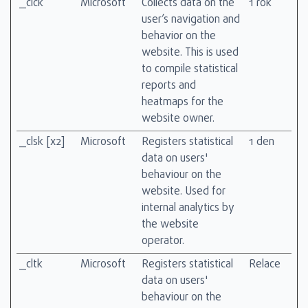
_clck
Microsoft
Collects data on the
1 rok
user’s navigation and
behavior on the
website. This is used
to compile statistical
reports and
heatmaps for the
website owner.
_clsk [x2]
Microsoft
Registers statistical
1 den
data on users'
behaviour on the
website. Used for
internal analytics by
the website
operator.
_cltk
Microsoft
Registers statistical
Relace
data on users'
behaviour on the