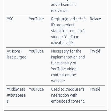
advertisement
relevance.
YSC
YouTube
Registruje jedinečné
Relace
ID pro vedení
statistik o tom, jaká
videa z YouTube
uživatel viděl.
yt-icons-
YouTube
Necessary for the
Trvalé
last-purged
implementation and
functionality of
YouTube video-
content on the
website.
YtIdbMeta
YouTube
Used to track user’s
Trvalé
#database
interaction with
s
embedded content.