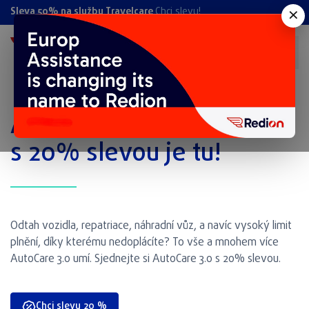
×
Sleva 50% na službu Travelcare
Chci slevu!
Asistence AutoCare
s 20% slevou je tu!
Odtah vozidla, repatriace, náhradní vůz, a navíc vysoký limit
plnění, díky kterému nedoplácíte? To vše a mnohem více
AutoCare 3.0 umí. Sjednejte si AutoCare 3.0 s 20% slevou.
Chci slevu 20 %