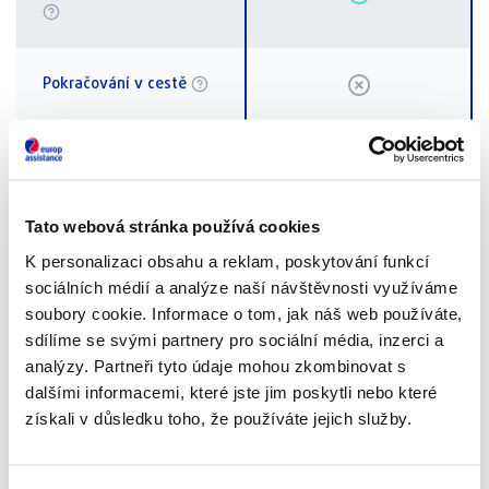
Pokračování v cestě
5 dní
Náhradní vozidlo
Tato webová stránka používá cookies
3 dny
Náhradní ubytování
K personalizaci obsahu a reklam, poskytování funkcí
sociálních médií a analýze naší návštěvnosti využíváme
Náhradní doprava
soubory cookie. Informace o tom, jak náš web používáte,
sdílíme se svými partnery pro sociální média, inzerci a
analýzy. Partneři tyto údaje mohou zkombinovat s
Asistence vozidla na
dalšími informacemi, které jste jim poskytli nebo které
místě
získali v důsledku toho, že používáte jejich služby.
Poškození pneumatiky
2 000 Kč