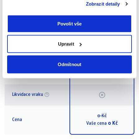
Zobrazit detaily
Zabouchnutí, ztráta,
Povolit vše
zalomení klíčů
Upravit
Nedostatek nebo
záměna paliva
Odmítnout
Náhradní řidič
Likvidace vraku
0
Kč
Cena
0
Kč
Vaše cena