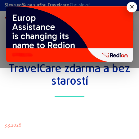
×
Sleva 50% na službu Travelcare
Chci slevu!
Prodloužení pojištění
TravelCare zdarma a bez
starostí
3.3.2026