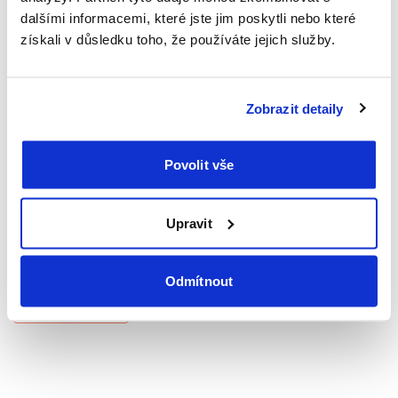
Doporučení pro bezpečné
dalšími informacemi, které jste jim poskytli nebo které
cestování
získali v důsledku toho, že používáte jejich služby.
V mimořádných situacích je důležité spoléhat na ověřené
Zobrazit detaily
informace. Doporučujeme proto sledovat:
Web Ministerstva zahraničních věcí ČR
zde
.
Povolit vše
Registraci do systému
DROZD
. Systém upozorňuje
cestovatele na mimořádné události v destinaci.
Upravit
Nouzová linka MZV na telefonu
+420 222 420 222
Odmítnout
Zpět na články