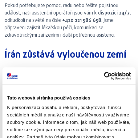
Pokud potřebujete pomoc, radu nebo řešíte pojistnou
událost, naši asistenční operátoři jsou vám k
dispozici 24/7
,
odkudkoli na světě na čísle
+420 221 586 658
. Jsme
připraveni zajistit lékařskou péči, komunikaci se
zdravotnickými zařízeními i další potřebnou asistenci.
Írán zůstává vyloučenou zemí
Írán je dlouhodobě veden jako vyloučená země (excluded
territory). To znamená:
Na jeho území neposkytujeme pojistné krytí.
Tato webová stránka používá cookies
Nevzniká nárok na pojistné plnění, pokud událost nastane
K personalizaci obsahu a reklam, poskytování funkcí
v Íránu.
sociálních médií a analýze naší návštěvnosti využíváme
Pro ostatní země regionu je však pojištění nadále platné.
soubory cookie. Informace o tom, jak náš web používáte,
sdílíme se svými partnery pro sociální média, inzerci a
analýzy. Partneři tyto údaje mohou zkombinovat s