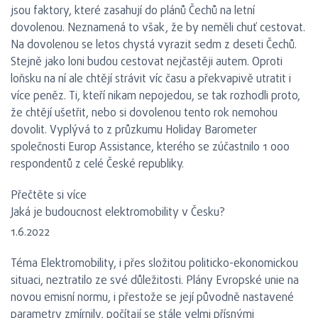
jsou faktory, které zasahují do plánů Čechů na letní
dovolenou. Neznamená to však, že by neměli chuť cestovat.
Na dovolenou se letos chystá vyrazit sedm z deseti Čechů.
Stejně jako loni budou cestovat nejčastěji autem. Oproti
loňsku na ní ale chtějí strávit víc času a překvapivě utratit i
více peněz. Ti, kteří nikam nepojedou, se tak rozhodli proto,
že chtějí ušetřit, nebo si dovolenou tento rok nemohou
dovolit. Vyplývá to z průzkumu Holiday Barometer
společnosti Europ Assistance, kterého se zúčastnilo 1 000
respondentů z celé České republiky.
Přečtěte si více
Jaká je budoucnost elektromobility v Česku?
1.6.2022
Téma Elektromobility, i přes složitou politicko-ekonomickou
situaci, neztratilo ze své důležitosti. Plány Evropské unie na
novou emisní normu, i přestože se její původně nastavené
parametry zmírnily, počítají se stále velmi přísnými