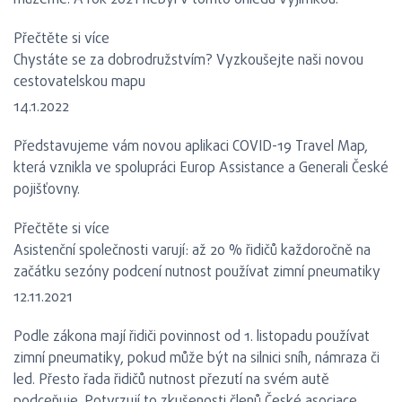
můžeme. A rok 2021 nebyl v tomto ohledu výjimkou.
Přečtěte si více
Chystáte se za dobrodružstvím? Vyzkoušejte naši novou
cestovatelskou mapu
14.1.2022
Představujeme vám novou aplikaci COVID-19 Travel Map,
která vznikla ve spolupráci Europ Assistance a Generali České
pojišťovny.
Přečtěte si více
Asistenční společnosti varují: až 20 % řidičů každoročně na
začátku sezóny podcení nutnost používat zimní pneumatiky
12.11.2021
Podle zákona mají řidiči povinnost od 1. listopadu používat
zimní pneumatiky, pokud může být na silnici sníh, námraza či
led. Přesto řada řidičů nutnost přezutí na svém autě