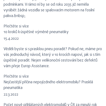
podmínkami. V rámci ní by se od roku 2035 již neměla
vyrábět žádná vozidla se spalovacím motorem na fosilní
paliva.&nbsp;
Přečtěte si více
10 kroků k úspěšné výměně pneumatiky
15.4.2022
Věděli byste si s prasklou pneu poradit? Pokud ne, máme pro
vás jednoduchý návod, který v 10 krocích napoví, jak si s tím
úspěšně poradit. Nejen velikonoční cestování bez defektů
vám přeje Europ Assistance.
Přečtěte si více
Nejčastější příčina nepojízdného elektromobilu? Prasklá
pneumatika
22.3.2022
Počet nově přihlášených elektromobilů v ČR za minulý rok