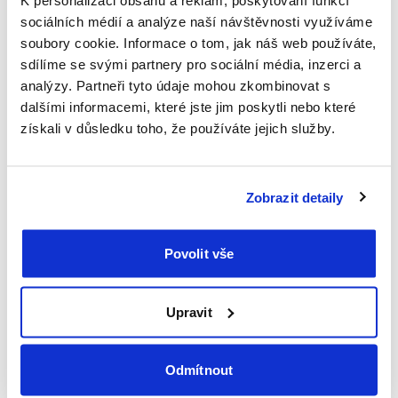
Přečtěte si více
K personalizaci obsahu a reklam, poskytování funkcí
EA kemp: Návrat do dětských let
sociálních médií a analýze naší návštěvnosti využíváme
soubory cookie. Informace o tom, jak náš web používáte,
20.9.2021
sdílíme se svými partnery pro sociální média, inzerci a
Jezdili jste jako děti na tábor? Připomeňte si dětská léta díky
analýzy. Partneři tyto údaje mohou zkombinovat s
našemu fotoreportu z EA kempu, který jsme uspořádali v
dalšími informacemi, které jste jim poskytli nebo které
krásné přírodě Žďárských vrchů.
získali v důsledku toho, že používáte jejich služby.
Přečtěte si více
Zobrazit detaily
1
2
...
8
9
10
11
12
13
Povolit vše
Novinky
Společnost Generali představuje Redion
Prodloužení pojištění TravelCare zdarma a bez starostí
Upravit
Kdy mají jednotlivé evropské země letní prázdniny?
Kdy jsou v Polsku svátky a prázdniny v roce 2026?
Odmítnout
Přihlaste se k odběru našeho newsletteru