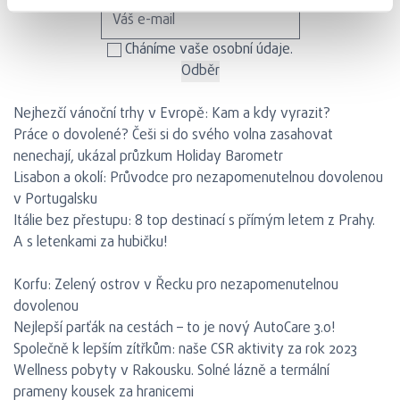
Cháníme vaše osobní údaje.
Nejčtenější články
Nejhezčí vánoční trhy v Evropě: Kam a kdy vyrazit?
Práce o dovolené? Češi si do svého volna zasahovat
nenechají, ukázal průzkum Holiday Barometr
Lisabon a okolí: Průvodce pro nezapomenutelnou dovolenou
v Portugalsku
Itálie bez přestupu: 8 top destinací s přímým letem z Prahy.
A s letenkami za hubičku!
Představujeme
Korfu: Zelený ostrov v Řecku pro nezapomenutelnou
dovolenou
Nejlepší parťák na cestách – to je nový AutoCare 3.0!
Společně k lepším zítřkům: naše CSR aktivity za rok 2023
Wellness pobyty v Rakousku. Solné lázně a termální
prameny kousek za hranicemi