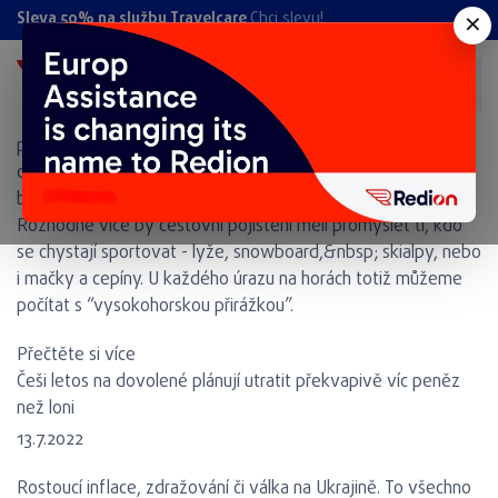
Novinky
×
Sleva 50% na službu Travelcare
Chci slevu!
Cestovní pojištění na hory v zimě. Co musí umět?
27.10.2022
Dovolená na horách obvykle znamená sport. I v případě, že
plánujete obsadit lehátko na terase a po celou dobu pobytu
chytat bronz, pít Bombardino a kochat se krajinou, měli
byste věnovat alespoň chvilku cestovnímu pojištění.
Rozhodně více by cestovní pojištění měli promyslet ti, kdo
se chystají sportovat - lyže, snowboard,&nbsp; skialpy, nebo
i mačky a cepíny. U každého úrazu na horách totiž můžeme
počítat s “vysokohorskou přirážkou”.
Přečtěte si více
Češi letos na dovolené plánují utratit překvapivě víc peněz
než loni
13.7.2022
Rostoucí inflace, zdražování či válka na Ukrajině. To všechno