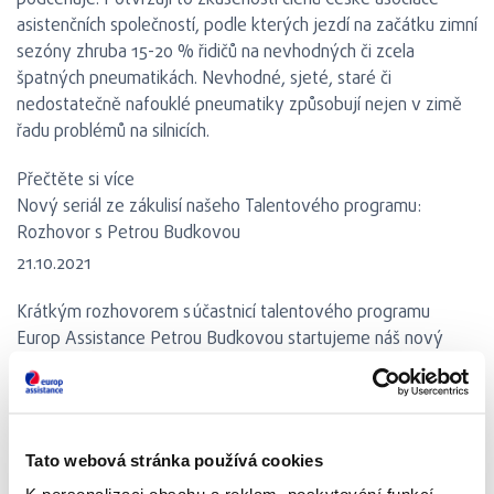
podceňuje. Potvrzují to zkušenosti členů České asociace
asistenčních společností, podle kterých jezdí na začátku zimní
sezóny zhruba 15-20 % řidičů na nevhodných či zcela
špatných pneumatikách. Nevhodné, sjeté, staré či
nedostatečně nafouklé pneumatiky způsobují nejen v zimě
řadu problémů na silnicích.
Přečtěte si více
Nový seriál ze zákulisí našeho Talentového programu:
Rozhovor s Petrou Budkovou
21.10.2021
Krátkým rozhovorem s účastnicí talentového programu
Europ Assistance Petrou Budkovou startujeme náš nový
seriál. Sérii článků o našich talentech a jejich projektech, které
si sami vybrali. Jaké projekty si zvolili a jaký to mělo vliv na
jejich každodenní práci? Své vnímání vám dnes odhalí naše
Senior Customer Experience Specialistka Petra.
Tato webová stránka používá cookies