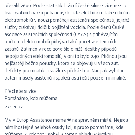
přesáhl 2600. Podle statistik brázdí české silnice více než 10
tisíc osobních vozů poháněných čistě elektřinou. Také řidičům
elektromobilů v nouzi pomáhají asistenční společnosti, jejichž
služby získávají řidiči k pojištění vozidla. Podle členů České
asociace asistenčních společností (ČAAS) s přibývajícím
počtem elektromobilů přibývá také počet asistenčních
zásahů. Zatímco v roce 2019 šlo o nižší desítky případů
nepojízdných elektromobilů, vloni to bylo 240. Příčinou jsou
nejčastěji běžné poruchy, které se objevují u všech aut,
defekty pneumatik či srážka s překážkou. Naopak vybitou
baterii musely asistenční společnosti řešit pouze minimálně.
Přečtěte si více
Pomáháme, kde můžeme
27.1.2022
My v Europ Assistance máme ❤ na správném místě. Nejsou
nám lhostejné nelehké osudy lidí, a proto pomáháme, kde