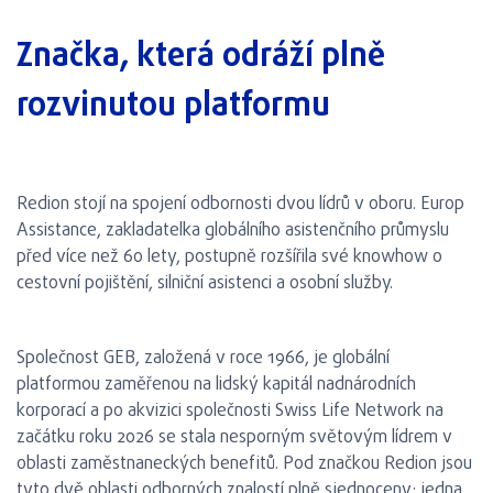
Značka, která odráží plně
rozvinutou platformu
Redion stojí na spojení odbornosti dvou lídrů v oboru. Europ
Assistance, zakladatelka globálního asistenčního průmyslu
před více než 60 lety, postupně rozšířila své knowhow o
cestovní pojištění, silniční asistenci a osobní služby.
Společnost GEB, založená v roce 1966, je globální
platformou zaměřenou na lidský kapitál nadnárodních
korporací a po akvizici společnosti Swiss Life Network na
začátku roku 2026 se stala nesporným světovým lídrem v
oblasti zaměstnaneckých benefitů. Pod značkou Redion jsou
tyto dvě oblasti odborných znalostí plně sjednoceny: jedna