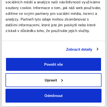
sociálních médií a analýze naší návštěvnosti využíváme
pochopili, že za touto technologií stojí síť desítek tisíc lékařů,
soubory cookie. Informace o tom, jak náš web používáte,
zdravotních sester, techniků v terénu a místních odborníků,
sdílíme se svými partnery pro sociální média, inzerci a
kteří se dostaví osobně, když je to nejvíce potřeba. Jsme
analýzy. Partneři tyto údaje mohou zkombinovat s
digitální, ale přitom vždy lidští. Každý klient kdekoli na světě
dalšími informacemi, které jste jim poskytli nebo které
se může rozhodnout, že bude obsluhován výhradně lidmi. To
získali v důsledku toho, že používáte jejich služby.
je skutečný význam pojmu „vždy připraveni, vždy v
pohotovosti“.
Zobrazit detaily
Technologie a umělá
inteligence v srdci platformy
Povolit vše
Upravit
Společnost Redion staví do centra svého vývoje
technologie, data a umělou inteligenci – a to s dvojím cílem:
výrazně zlepšit rychlost a kvalitu služeb a poskytovat
Odmítnout
plynulejší a personalizovanější zážitky. Platforma vyvíjí
vlastní technologická řešení, která mají zásadně proměnit