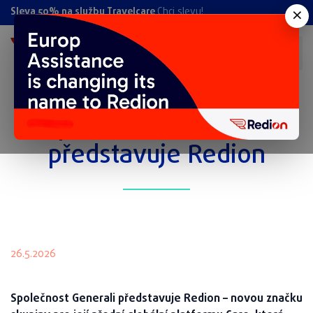
×
Sleva 50% na službu Travelcare
Chci slevu!
Společnost Generali
představuje Redion
26.5.2026
Společnost Generali představuje Redion – novou značku