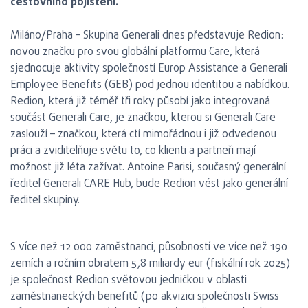
cestovního pojištění.
Miláno/Praha – Skupina Generali dnes představuje Redion:
novou značku pro svou globální platformu Care, která
sjednocuje aktivity společností Europ Assistance a Generali
Employee Benefits (GEB) pod jednou identitou a nabídkou.
Redion, která již téměř tři roky působí jako integrovaná
součást Generali Care, je značkou, kterou si Generali Care
zaslouží – značkou, která ctí mimořádnou i již odvedenou
práci a zviditelňuje světu to, co klienti a partneři mají
možnost již léta zažívat. Antoine Parisi, současný generální
ředitel Generali CARE Hub, bude Redion vést jako generální
ředitel skupiny.
S více než 12 000 zaměstnanci, působností ve více než 190
zemích a ročním obratem 5,8 miliardy eur (fiskální rok 2025)
je společnost Redion světovou jedničkou v oblasti
zaměstnaneckých benefitů (po akvizici společnosti Swiss