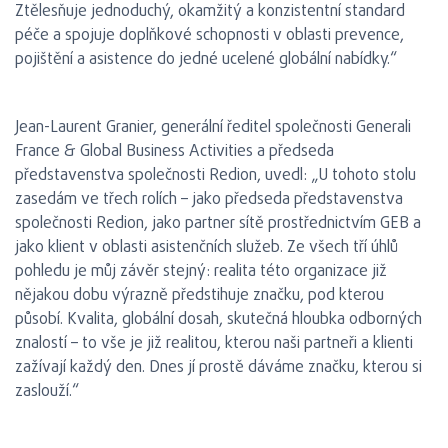
Ztělesňuje jednoduchý, okamžitý a konzistentní standard
péče a spojuje doplňkové schopnosti v oblasti prevence,
pojištění a asistence do jedné ucelené globální nabídky.“
Jean-Laurent Granier, generální ředitel společnosti Generali
France & Global Business Activities a předseda
představenstva společnosti Redion, uvedl: „U tohoto stolu
zasedám ve třech rolích – jako předseda představenstva
společnosti Redion, jako partner sítě prostřednictvím GEB a
jako klient v oblasti asistenčních služeb. Ze všech tří úhlů
pohledu je můj závěr stejný: realita této organizace již
nějakou dobu výrazně předstihuje značku, pod kterou
působí. Kvalita, globální dosah, skutečná hloubka odborných
znalostí – to vše je již realitou, kterou naši partneři a klienti
zažívají každý den. Dnes jí prostě dáváme značku, kterou si
zaslouží.“