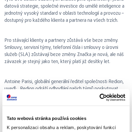
datová strategie, společné investice do umělé inteligence a
jednotný vysoký standard v oblasti technologií a provozu –
dostupný pro každého klienta a partnera na všech trzích.
Pro stávající klienty a partnery zůstává vše beze změny.
Smlouvy, servisní týmy, telefonní čísla i smlouvy o úrovni
služeb (SLA) zůstávají beze změny. Značka je nová, ale náš
závazek je stejný jako ten, který platí již desítky let.
Antoine Parisi, globální generální ředitel společnosti Redion,
uvedl: „Redion odráží odhodlání našich týmů poskytovat
vylepšenou, integrovanou a technologicky podloženou
nabídku klientům a partnerům po celém světě. Jedna značka
znamená jednu datovou strategii, sdílené investice do umělé
inteligence a jednotný, vysoký standard napříč celou naší
Tato webová stránka používá cookies
technologickou platformou. Název Redion nemá žádné
K personalizaci obsahu a reklam, poskytování funkcí
geografické ani odvětvové omezení. Chci však, aby lidé