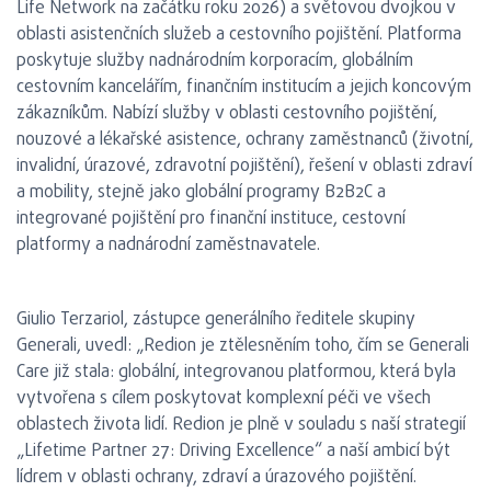
Life Network na začátku roku 2026) a světovou dvojkou v
oblasti asistenčních služeb a cestovního pojištění. Platforma
poskytuje služby nadnárodním korporacím, globálním
cestovním kancelářím, finančním institucím a jejich koncovým
zákazníkům. Nabízí služby v oblasti cestovního pojištění,
nouzové a lékařské asistence, ochrany zaměstnanců (životní,
invalidní, úrazové, zdravotní pojištění), řešení v oblasti zdraví
a mobility, stejně jako globální programy B2B2C a
integrované pojištění pro finanční instituce, cestovní
platformy a nadnárodní zaměstnavatele.
Giulio Terzariol, zástupce generálního ředitele skupiny
Generali, uvedl: „Redion je ztělesněním toho, čím se Generali
Care již stala: globální, integrovanou platformou, která byla
vytvořena s cílem poskytovat komplexní péči ve všech
oblastech života lidí. Redion je plně v souladu s naší strategií
„Lifetime Partner 27: Driving Excellence“ a naší ambicí být
lídrem v oblasti ochrany, zdraví a úrazového pojištění.