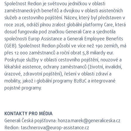
Společnost Redion je světovou jedničkou v oblasti
zaměstnaneckých benefitů a dvojkou v oblasti asistenčních
služeb a cestovního pojištění. Název, který byl představen v
roce 2026, odráží plnou zralost globální platformy Care, která
dosud fungovala pod značkou Generali Care a sjednotila
společnosti Europ Assistance a Generali Employee Benefits
(GEB). Společnost Redion působí ve více než 190 zemích, má
přes 12 000 zaměstnanců a roční obrat 5,8 miliardy eur.
Poskytuje služby v oblasti cestovního pojištění, nouzové a
lékařské asistence, ochrany zaměstnanců (životní, invalidní,
úrazové, zdravotní pojištění), řešení v oblasti zdraví a
mobility, jakož i globální programy B2B2C a integrované
pojistné programy.
KONTAKTY PRO MÉDIA
Generali Česká pojišťovna: honza.marek@generaliceska.cz
Redion: taschnerova@europ-assistance.cz