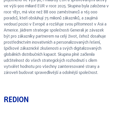
pojistného ve výši 98,1 miliardy EUR a spravovanými aktivy
ve výši 900 miliard EUR v roce 2025. Skupina byla založena v
roce 1831, má více než 88 000 zaměstnanců a 163 000
poradců, kteří obsluhují 75 milionů zákazníků, a zaujímá
vedoucí pozici v Evropě a rozšiřuje svou přítomnost v Asii a
Americe. Jádrem strategie společnosti Generali je závazek
být pro zákazníky partnerem na celý život, čehož dosahuje
prostřednictvím inovativních a personalizovaných řešení,
špičkové zákaznické zkušenosti a svých digitalizovaných
globálních distribučních kapacit. Skupina plně začlenila
udržitelnost do všech strategických rozhodnutí s cílem
vytvářet hodnotu pro všechny zainteresované strany a
zároveň budovat spravedlivější a odolnější společnost.
REDION