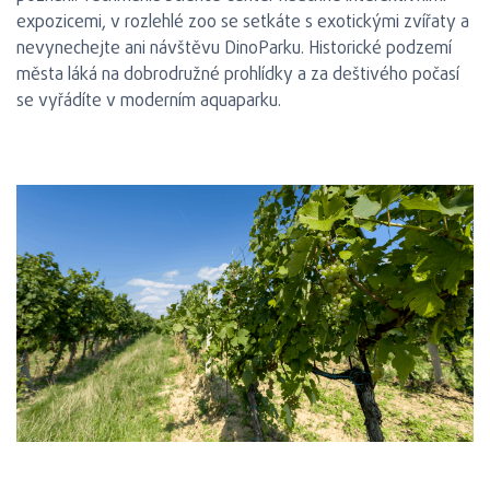
expozicemi, v rozlehlé zoo se setkáte s exotickými zvířaty a
nevynechejte ani návštěvu DinoParku. Historické podzemí
města láká na dobrodružné prohlídky a za deštivého počasí
se vyřádíte v moderním aquaparku.