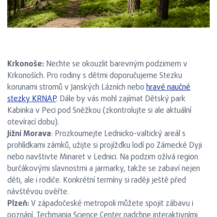
Krkonoše:
Nechte se okouzlit barevným podzimem v
Krkonoších. Pro rodiny s dětmi doporučujeme Stezku
korunami stromů v Janských Lázních nebo
hravé naučné
stezky KRNAP
. Dále by vás mohl zajímat Dětský park
Kabinka v Peci pod Sněžkou (zkontrolujte si ale aktuální
otevírací dobu).
Jižní Morava
: Prozkoumejte Lednicko-valtický areál s
prohlídkami zámků, užijte si projížďku lodí po Zámecké Dyji
nebo navštivte Minaret v Lednici. Na podzim ožívá region
burčákovými slavnostmi a jarmarky, takže se zabaví nejen
děti, ale i rodiče. Konkrétní termíny si raději ještě před
návštěvou ověřte.
Plzeň:
V západočeské metropoli můžete spojit zábavu i
poznání. Techmania Science Center nadchne interaktivními