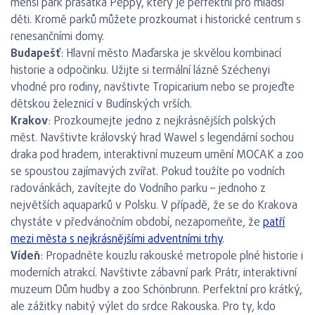
menší park prasátka Peppy, který je perfektní pro mladší
děti. Kromě parků můžete prozkoumat i historické centrum s
renesančními domy.
Budapešť
: Hlavní město Maďarska je skvělou kombinací
historie a odpočinku. Užijte si termální lázně Széchenyi
vhodné pro rodiny, navštivte Tropicarium nebo se projeďte
dětskou železnicí v Budínských vrších.
Krakov
: Prozkoumejte jedno z nejkrásnějších polských
měst. Navštivte královský hrad Wawel s legendární sochou
draka pod hradem, interaktivní muzeum umění MOCAK a zoo
se spoustou zajímavých zvířat. Pokud toužíte po vodních
radovánkách, zavítejte do Vodního parku – jednoho z
největších aquaparků v Polsku. V případě, že se do Krakova
chystáte v předvánočním období, nezapomeňte, že
patří
mezi města s nejkrásnějšími adventními trhy
.
Vídeň
: Propadněte kouzlu rakouské metropole plné historie i
moderních atrakcí. Navštivte zábavní park Prátr, interaktivní
muzeum Dům hudby a zoo Schönbrunn. Perfektní pro krátký,
ale zážitky nabitý výlet do srdce Rakouska. Pro ty, kdo