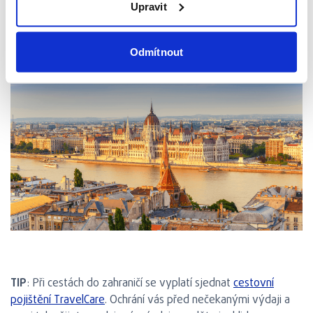
Upravit
Každá destinace nabízí spoustu aktivit na několik dní.
Odmítnout
TIP
: Při cestách do zahraničí se vyplatí sjednat
cestovní
pojištění TravelCare
. Ochrání vás před nečekanými výdaji a