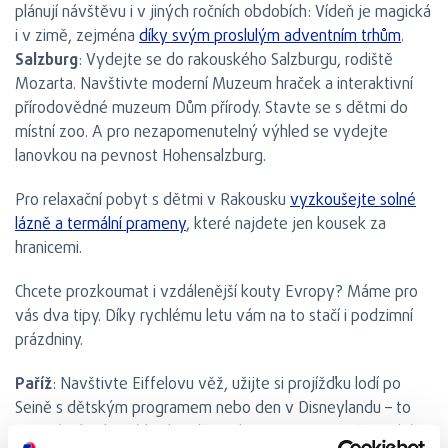
plánují návštěvu i v jiných ročních obdobích: Vídeň je magická
i v zimě, zejména
díky svým proslulým adventním trhům
.
Salzburg
: Vydejte se do rakouského Salzburgu, rodiště
Mozarta. Navštivte moderní Muzeum hraček a interaktivní
přírodovědné muzeum Dům přírody. Stavte se s dětmi do
místní zoo. A pro nezapomenutelný výhled se vydejte
lanovkou na pevnost Hohensalzburg.
Pro relaxační pobyt s dětmi v Rakousku
vyzkoušejte solné
lázně a termální prameny
, které najdete jen kousek za
hranicemi.
Chcete prozkoumat i vzdálenější kouty Evropy? Máme pro
vás dva tipy. Díky rychlému letu vám na to stačí i podzimní
prázdniny.
Paříž
: Navštivte Eiffelovu věž, užijte si projížďku lodí po
Seině s dětským programem nebo den v Disneylandu – to
jsou zážitky, které budou děti milovat. Nezapomeňte také