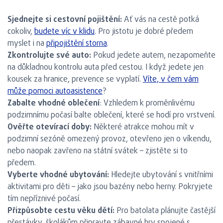
Sjednejte si cestovní pojištění:
Ať vás na cestě potká
cokoliv,
budete víc v klidu
. Pro jistotu je dobré předem
myslet i na
připojištění storna
.
Zkontrolujte své auto:
Pokud jedete autem, nezapomeňte
na důkladnou kontrolu auta před cestou. I když jedete jen
kousek za hranice, prevence se vyplatí.
Víte, v čem vám
může pomoci autoasistence
?
Zabalte vhodné oblečení
: Vzhledem k proměnlivému
podzimnímu počasí balte oblečení, které se hodí pro vrstvení.
Ověřte otevírací doby:
Některé atrakce mohou mít v
podzimní sezóně omezený provoz, otevřeno jen o víkendu,
nebo naopak zavřeno na státní svátek – zjistěte si to
předem.
Vyberte vhodné ubytování:
Hledejte ubytování s vnitřními
aktivitami pro děti – jako jsou bazény nebo herny. Pokryjete
tím nepříznivé počasí.
Přizpůsobte cestu věku dětí:
Pro batolata plánujte častější