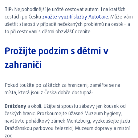
TIP
: Nejpohodlnější je určitě cestovat autem. I na kratších
cestách po Česku
zvažte využití služby AutoCare
. Může vám
ušetřit starosti v případě nečekaných problémů na cestě – a
to při cestování s dětmi obzvlášť oceníte.
Prožijte podzim s dětmi v
zahraničí
Pokud toužíte po zážitcích za hranicemi, zaměřte se na
místa, která jsou z Česka dobře dostupná:
Drážďany
a okolí: Užijte si spoustu zábavy jen kousek od
českých hranic. Prozkoumejte úžasné Muzeum hygieny,
navštivte pohádkový zámek Moritzburg, vyzkoušejte jízdu
Drážďanskou parkovou železnicí, Muzeum dopravy a místní
zoo.