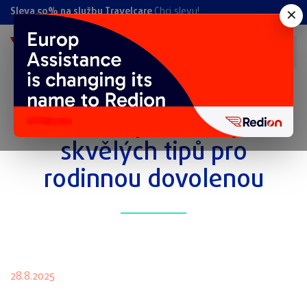
×
Sleva 50% na službu Travelcare
Chci slevu!
Podzimní prázdniny: 12
skvělých tipů pro
rodinnou dovolenou
28.8.2025