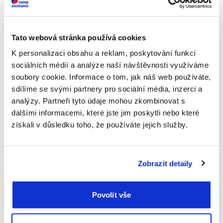
na Město vědy a průmyslu – úžasné vědecké muzeum pro
děti. Let z Prahy do Paříže trvá necelé 2 hodiny.
Zjistěte, jak
nejlépe cestovat do Paříže
, ať už plánujete rodinný výlet,
Tato webová stránka používá cookies
nebo romantický víkend. Je skvělou volbou pro podzimní
prázdniny, ale
okouzlí vás v každém ročním období
.
K personalizaci obsahu a reklam, poskytování funkcí
Nevěříte?
sociálních médií a analýze naší návštěvnosti využíváme
Londýn
:
Prožijte magický víkend ve stylu Harryho Pottera
!
soubory cookie. Informace o tom, jak náš web používáte,
Kromě toho nabízí Londýn i spoustu dalších rodinných atrakcí.
sdílíme se svými partnery pro sociální média, inzerci a
Navštivte interaktivní Muzeum vědy, projeďte se na
analýzy. Partneři tyto údaje mohou zkombinovat s
Londýnském oku nebo si užijte den v zoo. Z Prahy do
dalšími informacemi, které jste jim poskytli nebo které
Londýna doletíte přibližně za 2 hodiny.
získali v důsledku toho, že používáte jejich služby.
Dobrá dostupnost
těchto míst usnadňuje cestování s
dětmi.
Zobrazit detaily
Do bližších destinací jako Drážďany nebo Vídeň se
pohodlně dostanete autem nebo vlakem.
Povolit vše
Na vzdálenější místa jako Londýn nebo Paříž je praktické
letět.