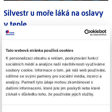
Silvestr u moře láká na oslavy
v teple
Zatímco ostatní se zachumlají do zimních kabátů, co takhle
přivítat nový rok v teple? Silvestrovská dovolená u moře
Tato webová stránka používá cookies
není jen útěkem před zimou – je to šance zažít něco
K personalizaci obsahu a reklam, poskytování funkcí
výjimečného.
sociálních médií a analýze naší návštěvnosti využíváme
Egypt
nabízí perfektní mix dostupnosti a exotiky. V době,
soubory cookie. Informace o tom, jak náš web používáte,
kdy u nás teploty klesají pod nulu, v Hurghadě panuje
sdílíme se svými partnery pro sociální média, inzerci a
příjemné jarní počasí. Místní hotely připravují na Silvestra
analýzy. Partneři tyto údaje mohou zkombinovat s
2025 bohatý program s hudbou a tradicemi. A co půlnoc? Tu
dalšími informacemi, které jste jim poskytli nebo které
můžete přivítat pod hvězdami s koktejlem v ruce. K tomu si
získali v důsledku toho, že používáte jejich služby.
vychutnejte výhled na ohňostroje nad mořem.
Egypt je
navíc skvělý i pro dovolenou s dětmi
.