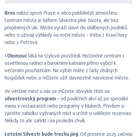
Brno
nabízí oproti Praze o něco poklidnější atmosféru.
Centrum města je během Silvestra plné života, ale bez
přeplněných ulic. Místní vyráží slavit do oblíbených podniků
nebo si užívají výhledy na noční město – třeba z Kraví hory
nebo z Petrova.
I
Olomouc
láká na stylové prostředí. Historické centrum s
osvětlenou radnicí a barokními kašnami přímo vybízí k
večerním procházkám. Na výběr máte z řady útulných
hospůdek nebo si můžete užít slavnostně nasvícené město.
Ve většině měst u nás se můžete obvykle těšit na
silvestrovský program
– od pouličních akcí až po speciální
menu v restauracích nebo programy v klubech. Předem si
zjistěte nabídku vybraných míst a určitě si udělejte rezervaci.
Někdy to jde zařídit i na poslední chvíli.
Letošní Silvestr bude trochu jiný.
Od prosince 2025 začnou