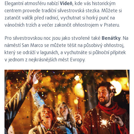
Elegantní atmosféru nabízí
Vídeň
, kde vás historickým
centrem provede tradiční silvestrovská stezka. Můžete si
zatančit valčík před radnicí, vychutnat si horký punč na
vánočních trzích a večer zakončit ohňostrojem v Prateru.
Pro silvestrovskou noc jsou jako stvořené také
Benátky
. Na
náměstí San Marco se můžete těšit na působivý ohňostroj,
který se odráží v lagunách, a vychutnáte si půlnoční přípitek
v jednom z nejkrásnějších měst Evropy.