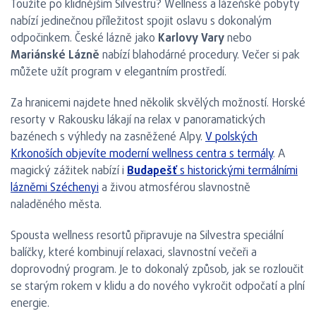
Toužíte po klidnějším Silvestru? Wellness a lázeňské pobyty
nabízí jedinečnou příležitost spojit oslavu s dokonalým
odpočinkem. České lázně jako
Karlovy Vary
nebo
Mariánské Lázně
nabízí blahodárné procedury. Večer si pak
můžete užít program v elegantním prostředí.
Za hranicemi najdete hned několik skvělých možností. Horské
resorty v Rakousku lákají na relax v panoramatických
bazénech s výhledy na zasněžené Alpy.
V polských
Krkonoších objevíte moderní wellness centra s termály
. A
magický zážitek nabízí i
Budapešť
s historickými termálními
lázněmi Széchenyi
a živou atmosférou slavnostně
naladěného města.
Spousta wellness resortů připravuje na Silvestra speciální
balíčky, které kombinují relaxaci, slavnostní večeři a
doprovodný program. Je to dokonalý způsob, jak se rozloučit
se starým rokem v klidu a do nového vykročit odpočatí a plní
energie.