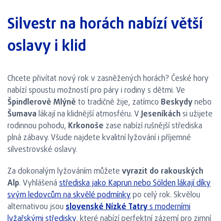
Silvestr na horách nabízí větší
oslavy i klid
Chcete přivítat nový rok v zasněžených horách? České hory
nabízí spoustu možností pro páry i rodiny s dětmi. Ve
Špindlerově Mlýně
to tradičně žije, zatímco
Beskydy
nebo
Šumava
lákají na klidnější atmosféru. V
Jeseníkách
si užijete
rodinnou pohodu,
Krkonoše
zase nabízí rušnější střediska
plná zábavy. Všude najdete kvalitní lyžování i příjemné
silvestrovské oslavy.
Za dokonalým lyžováním můžete
vyrazit do rakouských
Alp
. Vyhlášená
střediska jako Kaprun nebo Sölden lákají díky
svým ledovcům na skvělé podmínky
po celý rok. Skvělou
alternativou jsou
slovenské Nízké Tatry
s moderními
lyžařskými středisky
, které nabízí perfektní zázemí pro zimní