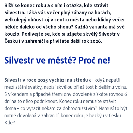
Blíží se konec roku a s ním i otázka, kde strávit
Silvestra. Láká vás večer plný zábavy na horách,
velkolepý ohňostroj v centru města nebo klidný večer
někde daleko od všeho shonu? Každá varianta má své
kouzlo. Podívejte se, kde si užijete skvělý Silvestr v
Česku i v zahraničí a přivítáte další rok 2026.
Silvestr ve městě? Proč ne!
Silvestr v roce 2025 vychází na středu
a i když nepatří
mezi státní svátky, nabízí skvělou příležitost k delšímu volnu.
S víkendem a případně třemi dny dovolené získáte rovnou 6
dní na to něco podniknout. Konec roku nemusíte strávit
doma – co vyrazit někam za dobrodružstvím? Nemusí to být
nutně dovolená v zahraničí, konec roku je hezký i v Česku.
Kde?