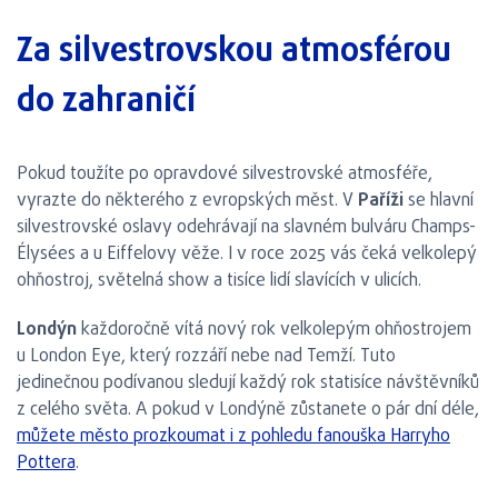
Za silvestrovskou atmosférou
do zahraničí
Pokud toužíte po opravdové silvestrovské atmosféře,
vyrazte do některého z evropských měst. V
Paříži
se hlavní
silvestrovské oslavy odehrávají na slavném bulváru Champs-
Élysées a u Eiffelovy věže. I v roce 2025 vás čeká velkolepý
ohňostroj, světelná show a tisíce lidí slavících v ulicích.
Londýn
každoročně vítá nový rok velkolepým ohňostrojem
u London Eye, který rozzáří nebe nad Temží. Tuto
jedinečnou podívanou sledují každý rok statisíce návštěvníků
z celého světa. A pokud v Londýně zůstanete o pár dní déle,
můžete město prozkoumat i z pohledu fanouška Harryho
Pottera
.