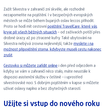
Zažít Silvestra v zahraničí zní skvěle, ale rozhodně
nezapomeňte na pojištění. I v bezpečných evropských
městech se může během bujarých oslav leccos přihodit.
Proto se hodí mít cestovní
pojištění TravelCare, které vás
kryje při všech běžných situacích
– od zažívacích potíží přes
drobné úrazy až po ztracené kufry. Také ubytování na
Silvestra nebývá zrovna nejlevnější, takže
myslete i na
možnost připojištění storna, kdybyste museli cestu nakonec
zrušit
.
Cestovko si můžete zařídit online
i den před odjezdem a
kdyby se vám v zahraničí něco stalo, máte neustále k
dispozici asistenční službu v češtině – i uprostřed
silvestrovské noci. S dobrým pojištěním v kapse si můžete
užívat oslavy naplno a bez zbytečných starostí.
Užijte si vstup do nového roku