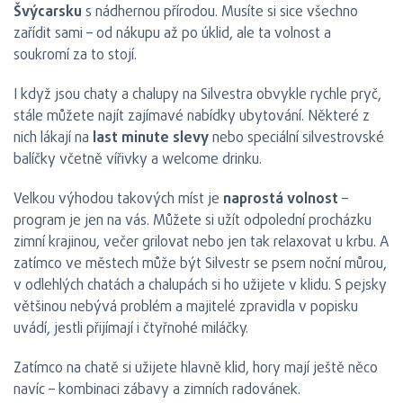
Švýcarsku
s nádhernou přírodou. Musíte si sice všechno
zařídit sami – od nákupu až po úklid, ale ta volnost a
soukromí za to stojí.
I když jsou chaty a chalupy na Silvestra obvykle rychle pryč,
stále můžete najít zajímavé nabídky ubytování. Některé z
nich lákají na
last minute slevy
nebo speciální silvestrovské
balíčky včetně vířivky a welcome drinku.
Velkou výhodou takových míst je
naprostá volnost
–
program je jen na vás. Můžete si užít odpolední procházku
zimní krajinou, večer grilovat nebo jen tak relaxovat u krbu. A
zatímco ve městech může být Silvestr se psem noční můrou,
v odlehlých chatách a chalupách si ho užijete v klidu. S pejsky
většinou nebývá problém a majitelé zpravidla v popisku
uvádí, jestli přijímají i čtyřnohé miláčky.
Zatímco na chatě si užijete hlavně klid, hory mají ještě něco
navíc – kombinaci zábavy a zimních radovánek.