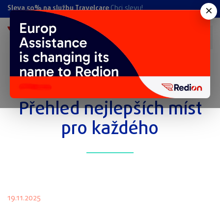
×
Sleva 50% na službu Travelcare
Chci slevu!
Kam letos na Silvestra?
Přehled nejlepších míst
pro každého
19.11.2025