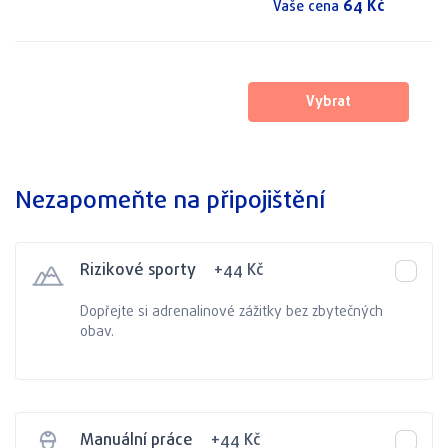
64
Kč
Vaše cena
Vybrat
Nezapomeňte na připojištění
Rizikové sporty
+
44
Kč
Dopřejte si adrenalinové zážitky bez zbytečných
obav.
Manuální práce
+
44
Kč