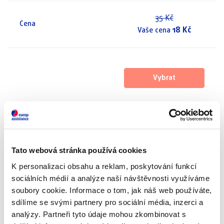
35
Kč
Cena
18
Kč
Vaše cena
Vybrat
Tato webová stránka používá cookies
Varianta
Standard
K personalizaci obsahu a reklam, poskytování funkcí
sociálních médií a analýze naší návštěvnosti využíváme
soubory cookie. Informace o tom, jak náš web používáte,
Pojistění léčebných
30 000 000 Kč
sdílíme se svými partnery pro sociální média, inzerci a
výloh
analýzy. Partneři tyto údaje mohou zkombinovat s