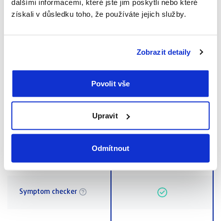
dalšími informacemi, které jste jim poskytli nebo které
získali v důsledku toho, že používáte jejich služby.
30 000 Kč
Zavazadla
Pojištění odpovědnosti
5 000 000 Kč
Zobrazit detaily
Povolit vše
Pojištění úrazu
Upravit
Narušení cesty
Odmítnout
Virtuální lékař
Symptom checker