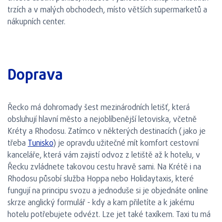
trzích a v malých obchodech, místo větších supermarketů a
nákupních center.
Doprava
Řecko má dohromady šest mezinárodních letišť, která
obsluhují hlavní město a nejoblíbenější letoviska, včetně
Kréty a Rhodosu. Zatímco v některých destinacích (jako je
třeba
Tunisko
) je opravdu užitečné mít komfort cestovní
kanceláře, která vám zajistí odvoz z letiště až k hotelu, v
Řecku zvládnete takovou cestu hravě sami. Na Krétě i na
Rhodosu působí služba Hoppa nebo Holidaytaxis, které
fungují na principu svozu a jednoduše si je objednáte online
skrze anglický formulář - kdy a kam přiletíte a k jakému
hotelu potřebujete odvézt. Lze jet také taxíkem. Taxi tu má