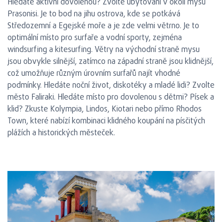
Hledáte aktivní dovolenou? Zvolte ubytování v okolí mysu
Prasonisi. Je to bod na jihu ostrova, kde se potkává
Středozemní a Egejské moře a je zde velmi větrno. Je to
optimální místo pro surfaře a vodní sporty, zejména
windsurfing a kitesurfing. Větry na východní straně mysu
jsou obvykle silnější, zatímco na západní straně jsou klidnější,
což umožňuje různým úrovním surfařů najít vhodné
podmínky. Hledáte noční život, diskotéky a mladé lidi? Zvolte
město Faliraki. Hledáte místo pro dovolenou s dětmi? Písek a
klid? Zkuste Kolympia, Lindos, Kiotari nebo přímo Rhodos
Town, které nabízí kombinaci klidného koupání na písčitých
plážích a historických městeček.