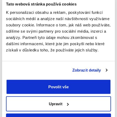
Tato webová stránka používá cookies
Máme pro Vás 20% slevu
K personalizaci obsahu a reklam, poskytování funkcí
sociálních médií a analýze naší návštěvnosti využíváme
na
cestovko TravelCare
s
soubory cookie. Informace o tom, jak náš web používáte,
sdílíme se svými partnery pro sociální média, inzerci a
kódem travel2023
analýzy. Partneři tyto údaje mohou zkombinovat s
dalšími informacemi, které jste jim poskytli nebo které
získali v důsledku toho, že používáte jejich služby.
Vybrat si na Krétě ubytování je i není snadné.
Pravděpodobně budete čelit rozhodovací paralýze, protože
Zobrazit detaily
žádná lokalita není chyba. Rozhodujte podle toho, zda
cestujete s dětmi nebo nikoli, a lovte akční nabídky. Chania
Povolit vše
nabízí už zmíněnou pláž s růžovým pískem. Malia je zase
oblíbená u mladých lidí a je typická svým nočním životem.
Agia Pelagia je rájem pro rodiny s dětmi. Agios Nikolaos
Upravit
nabízí krom pláží také přírodní jezero a klidnější atmosféru.
Chybu neuděláte.