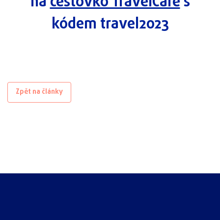
na
cestovko TravelCare
s
kódem travel2023
Zpět na články