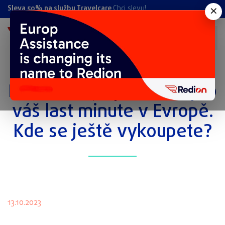
×
Sleva 50% na službu Travelcare
Chci slevu!
Řecko - nejlepší místo pro
váš last minute v Evropě.
Kde se ještě vykoupete?
13.10.2023