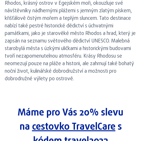
Rhodos, krásný ostrov v Egejském moři, okouzluje své
návštěvníky nádhernými plážemi s jemným zlatým pískem,
křišťálově čistým mořem a teplým sluncem. Tato destinace
nabízí také pestré historické dědictví s úchvatnými
památkami, jako je starověké město Rhodos a hrad, který je
zapsán na seznamu světového dědictví UNESCO. Malebná
starobylá města s úzkými uličkami a historickými budovami
tvoří nezapomenutelnou atmosféru. Krásy Rhodosu se
neomezují pouze na pláže a historii, ale zahrnují také bohatý
noční život, kulinářské dobrodružství a možnosti pro
dobrodružné výlety po ostrově.
Máme pro Vás 20% slevu
na
cestovko TravelCare
s