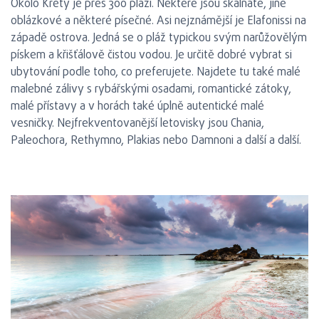
Okolo Kréty je přes 300 pláží. Některé jsou skalnaté, jiné
oblázkové a některé písečné. Asi nejznámější je Elafonissi na
západě ostrova. Jedná se o pláž typickou svým narůžovělým
pískem a křišťálově čistou vodou. Je určitě dobré vybrat si
ubytování podle toho, co preferujete. Najdete tu také malé
malebné zálivy s rybářskými osadami, romantické zátoky,
malé přístavy a v horách také úplně autentické malé
vesničky. Nejfrekventovanější letovisky jsou Chania,
Paleochora, Rethymno, Plakias nebo Damnoni a další a další.