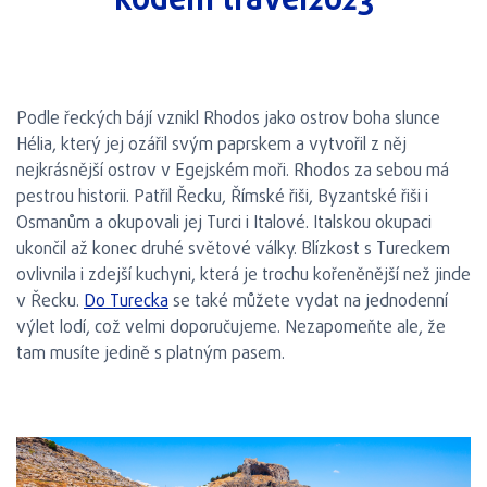
kódem travel2023
Podle řeckých bájí vznikl Rhodos jako ostrov boha slunce
Hélia, který jej ozářil svým paprskem a vytvořil z něj
nejkrásnější ostrov v Egejském moři. Rhodos za sebou má
pestrou historii. Patřil Řecku, Římské řiši, Byzantské řiši i
Osmanům a okupovali jej Turci i Italové. Italskou okupaci
ukončil až konec druhé světové války. Blízkost s Tureckem
ovlivnila i zdejší kuchyni, která je trochu kořeněnější než jinde
v Řecku.
Do Turecka
se také můžete vydat na jednodenní
výlet lodí, což velmi doporučujeme. Nezapomeňte ale, že
tam musíte jedině s platným pasem.