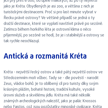
jich prý přes 6 000, od úplně maličkých, až po ty největší
jako je Kréta. Obydlených je asi 200, a většina z nich je
turistickými destinacemi. Proč si pro last minute vybrat v
Řecku právě ostrovy? Ve většině případů se jedná o ty
dražší destinace, které se vyplatí navštívit právě po sezóně.
Zatímco během horkého léta je ostrovní klima o něco
příjemnější, po sezóně se hodí, že je i stabilnější a ostrovy se
tak rychle neochlazují.
Antická a rozmanitá Kréta
Kréta - největší řecký ostrov a také pátý největší ostrov ve
Středozemním moři vůbec. Tady se - dle pověstí - narodit
Zeus, vládce bohů. Je to oblíbený cíl pro turisty díky svým
krásným plážím, bohaté historii, tradiční kultuře, vysoké
úrovni služeb a skvělému jídlu. Kréta má také několik
známých archeologických nalezišť, jako je palác Knossos
nebo Faistos, což jsou pozůstatky minojské civilizace. Kréta