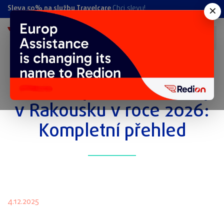
×
Sleva 50% na službu Travelcare
Chci slevu!
Prázdniny a státní svátky
v Rakousku v roce 2026:
Kompletní přehled
4.12.2025