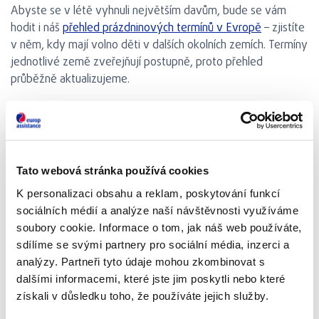
Abyste se v létě vyhnuli největším davům, bude se vám
hodit i náš
přehled prázdninových termínů v Evropě
– zjistíte
v něm, kdy mají volno děti v dalších okolních zemích. Termíny
jednotlivé země zveřejňují postupně, proto přehled
průběžně aktualizujeme.
Tato webová stránka používá cookies
K personalizaci obsahu a reklam, poskytování funkcí
sociálních médií a analýze naší návštěvnosti využíváme
soubory cookie. Informace o tom, jak náš web používáte,
sdílíme se svými partnery pro sociální média, inzerci a
analýzy. Partneři tyto údaje mohou zkombinovat s
dalšími informacemi, které jste jim poskytli nebo které
získali v důsledku toho, že používáte jejich služby.
Podzimní prázdniny (Herbstferien)