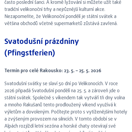
často poslední šanci. A kromě lyžování si můžete užít také
tradiční velikonoční trhy a nejrůznější kulturní akce.
Nezapomeňte, že Velikonoční pondělí je státní svátek a
většina obchodů včetně supermarketů zůstává zavřená.
Svatodušní prázdniny
(Pfingstferien)
Termín pro celé Rakousko: 23. 5. – 25. 5. 2026
Svatodušní svátky se slaví 50 dní po Velikonocích. V roce
2026 připadá Svatodušní pondělí na 25. 5. a zároveň jde o
státní svátek. Společně s víkendem tak vytváří tři dny volna
a mnoho Rakušanů tento prodloužený víkend využívá k
výletům a dovoleným. Počítejte proto s vytíženějšími hotely
a zvýšeným provozem na silnicích. V tomto období se v
Alpách rozjíždí letní sezóna a horské chaty otevírají své