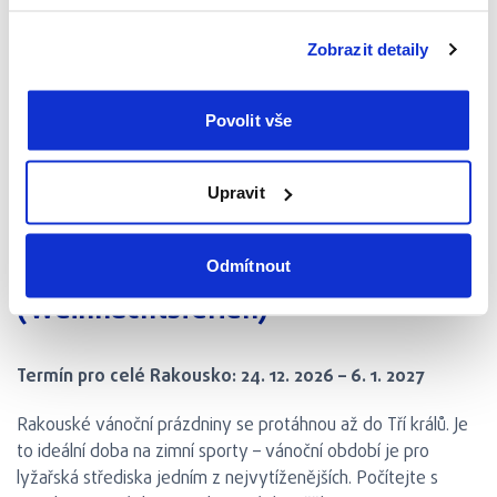
Termín pro celé Rakousko: 27. 10. – 30. 10. 2026
Zobrazit detaily
Během prázdnin počítejte s větším množstvím lidí,
především ve velkých městech jako Vídeň nebo Salzburg a
Povolit vše
jejich hlavních památkách. Na podzimní prázdniny navazují i
dva státní svátky (26. 10. a 1. 11.), nezapomeňte během nich
Upravit
na omezenou otevírací dobu obchodů a služeb.
Vánoční prázdniny
Odmítnout
(Weihnachtsferien)
Termín pro celé Rakousko: 24. 12. 2026 – 6. 1. 2027
Rakouské vánoční prázdniny se protáhnou až do Tří králů. Je
to ideální doba na zimní sporty – vánoční období je pro
lyžařská střediska jedním z nejvytíženějších. Počítejte s