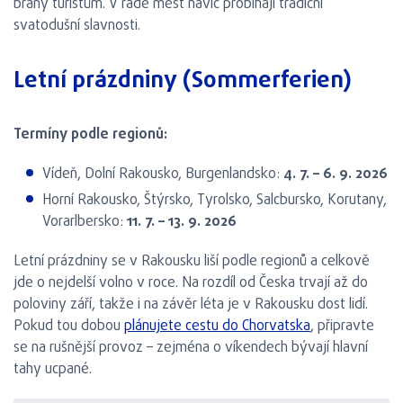
brány turistům. V řadě měst navíc probíhají tradiční
svatodušní slavnosti.
Letní prázdniny (Sommerferien)
Termíny podle regionů:
Vídeň, Dolní Rakousko, Burgenlandsko:
4. 7. – 6. 9. 2026
Horní Rakousko, Štýrsko, Tyrolsko, Salcbursko, Korutany,
Vorarlbersko:
11. 7. – 13. 9. 2026
Letní prázdniny se v Rakousku liší podle regionů a celkově
jde o nejdelší volno v roce. Na rozdíl od Česka trvají až do
poloviny září, takže i na závěr léta je v Rakousku dost lidí.
Pokud tou dobou
plánujete cestu do Chorvatska
, připravte
se na rušnější provoz – zejména o víkendech bývají hlavní
tahy ucpané.