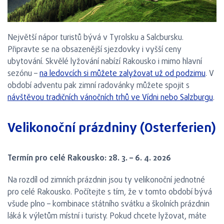
Největší nápor turistů bývá v Tyrolsku a Salcbursku.
Připravte se na obsazenější sjezdovky i vyšší ceny
ubytování. Skvělé lyžování nabízí Rakousko i mimo hlavní
sezónu –
na ledovcích si můžete zalyžovat už od podzimu
. V
období adventu pak zimní radovánky můžete spojit s
návštěvou tradičních vánočních trhů ve Vídni nebo Salzburgu
.
Velikonoční prázdniny (Osterferien)
Termín pro celé Rakousko: 28. 3. – 6. 4. 2026
Na rozdíl od zimních prázdnin jsou ty velikonoční jednotné
pro celé Rakousko. Počítejte s tím, že v tomto období bývá
všude plno – kombinace státního svátku a školních prázdnin
láká k výletům místní i turisty. Pokud chcete lyžovat, máte