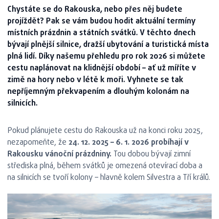
Chystáte se do Rakouska, nebo přes něj budete
projíždět? Pak se vám budou hodit aktuální termíny
místních prázdnin a státních svátků. V těchto dnech
bývají plnější silnice, dražší ubytování a turistická místa
plná lidí. Díky našemu přehledu pro rok 2026 si můžete
cestu naplánovat na klidnější období – ať už míříte v
zimě na hory nebo v létě k moři. Vyhnete se tak
nepříjemným překvapením a dlouhým kolonám na
silnicích.
Pokud plánujete cestu do Rakouska už na konci roku 2025,
nezapomeňte, že
24. 12. 2025 – 6. 1. 2026 probíhají v
Rakousku vánoční prázdniny.
Tou dobou bývají zimní
střediska plná, během svátků je omezená otevírací doba a
na silnicích se tvoří kolony – hlavně kolem Silvestra a Tří králů.