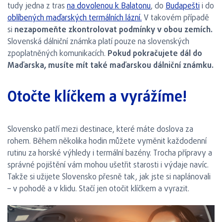
tudy jedna z tras
na dovolenou k Balatonu
, do
Budapešti
i do
oblíbených maďarských termálních lázní.
V takovém případě
si
nezapomeňte zkontrolovat podmínky v obou zemích.
Slovenská dálniční známka platí pouze na slovenských
zpoplatněných komunikacích.
Pokud pokračujete dál do
Maďarska, musíte mít také maďarskou dálniční známku.
Otočte klíčkem a vyrážíme!
Slovensko patří mezi destinace, které máte doslova za
rohem. Během několika hodin můžete vyměnit každodenní
rutinu za horské výhledy i termální bazény. Trocha přípravy a
správné pojištění vám mohou ušetřit starosti i výdaje navíc.
Takže si užijete Slovensko přesně tak, jak jste si naplánovali
– v pohodě a v klidu. Stačí jen otočit klíčkem a vyrazit.