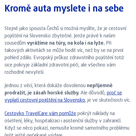
Kromě auta myslete i na sebe
Stejně jako spousta Čechů si možná myslíte, že je cestovní
pojištění na Slovensko zbytečné. Jenže právě k našim
sousedům
vyrážíme na túry, na kola i na lyže.
Při
takových aktivitách se může hodit víc, než by se na první
pohled zdálo. Evropský průkaz zdravotního pojištění totiž
sice pokryje základní zdravotní péči, ale všechno vám
rozhodně nevyřeší.
Jednou z věcí, která dokáže dovolenou
nepříjemně
prodražit, je zásah horské služby.
Ale důvodů,
proč se
vyplatí cestovní pojištění na Slovensko
, je ve skutečnosti víc.
Cestovko TravelCare vám pomůže
pokrýt náklady na
ošetření, léky, hospitalizaci i asistenční služby v zahraničí.
Když se něco pokazí, nemusíte kromě samotného problému
řešit ještě nečekané výdaje.