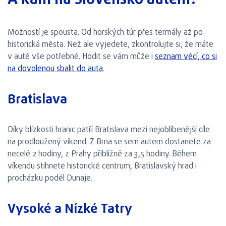
A kam na Slovensko autem?
Možností je spousta. Od horských túr přes termály až po
historická města. Než ale vyjedete, zkontrolujte si, že máte
v autě vše potřebné. Hodit se vám může i
seznam věcí, co si
na dovolenou sbalit do auta
.
Bratislava
Díky blízkosti hranic patří Bratislava mezi nejoblíbenější cíle
na prodloužený víkend. Z Brna se sem autem dostanete za
necelé 2 hodiny, z Prahy přibližně za 3,5 hodiny. Během
víkendu stihnete historické centrum, Bratislavský hrad i
procházku podél Dunaje.
Vysoké a Nízké Tatry