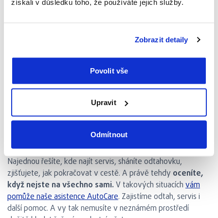
získali v důsledku toho, že používáte jejich služby.
pneumatiky i baterii.
Když se auto pokazí daleko od
Zobrazit detaily
domova
Povolit vše
Vybitá baterie, defekt nebo porucha motoru. Většina řidičů
Upravit
doufá, že je nic podobného nepotká. Když se problém
objeví pár kilometrů od domova, většinou si nějak poradíte.
Ale když vás zastaví
na druhém konci Slovenska, bývá
Odmítnout
situace mnohem složitější.
Najednou řešíte, kde najít servis, sháníte odtahovku,
zjišťujete, jak pokračovat v cestě. A právě tehdy
oceníte,
když nejste na všechno sami.
V takových situacích
vám
pomůže naše asistence AutoCare
. Zajistíme odtah, servis i
další pomoc. A vy tak nemusíte v neznámém prostředí