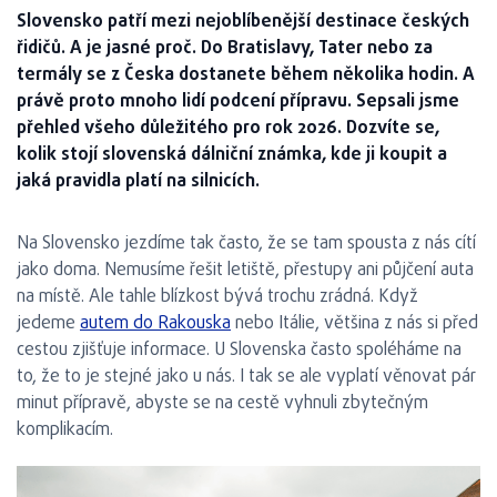
Slovensko patří mezi nejoblíbenější destinace českých
řidičů. A je jasné proč. Do Bratislavy, Tater nebo za
termály se z Česka dostanete během několika hodin. A
právě proto mnoho lidí podcení přípravu. Sepsali jsme
přehled všeho důležitého pro rok 2026. Dozvíte se,
kolik stojí slovenská dálniční známka, kde ji koupit a
jaká pravidla platí na silnicích.
Na Slovensko jezdíme tak často, že se tam spousta z nás cítí
jako doma. Nemusíme řešit letiště, přestupy ani půjčení auta
na místě. Ale tahle blízkost bývá trochu zrádná. Když
jedeme
autem do Rakouska
nebo Itálie, většina z nás si před
cestou zjišťuje informace. U Slovenska často spoléháme na
to, že to je stejné jako u nás. I tak se ale vyplatí věnovat pár
minut přípravě, abyste se na cestě vyhnuli zbytečným
komplikacím.