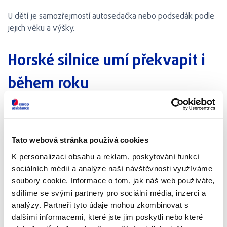
U dětí je samozřejmostí autosedačka nebo podsedák podle
jejich věku a výšky.
Horské silnice umí překvapit i
během roku
Pokud míříte do Vysokých nebo Nízkých Tater, nepodceňte
přípravu. V horách se podmínky dokážou změnit během
několika hodin a není výjimkou, že zatímco v nížinách panuje
Tato webová stránka používá cookies
příjemné počasí, ve vyšších polohách vás překvapí hustá
K personalizaci obsahu a reklam, poskytování funkcí
mlha, silný déšť nebo dokonce sníh.
Před odjezdem proto
sociálních médií a analýze naší návštěvnosti využíváme
sledujte nejen předpověď počasí, ale i aktuální stav
soubory cookie. Informace o tom, jak náš web používáte,
silnic. Platí to v zimě, na jaře i na podzim.
sdílíme se svými partnery pro sociální média, inzerci a
analýzy. Partneři tyto údaje mohou zkombinovat s
Zkontrolujte i technický stav auta. Dlouhá stoupání, horské
dalšími informacemi, které jste jim poskytli nebo které
silnice a proměnlivé počasí dokážou prověřit brzdy,