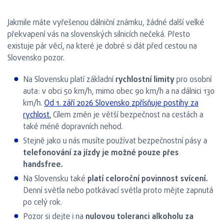
Jakmile máte vyřešenou dálniční známku, žádné další velké
překvapení vás na slovenských silnicích nečeká. Přesto
existuje pár věcí, na které je dobré si dát před cestou na
Slovensko pozor.
Na Slovensku platí základní
rychlostní limity
pro osobní
auta: v obci 50 km/h, mimo obec 90 km/h a na dálnici 130
km/h.
Od 1. září 2026 Slovensko zpřísňuje postihy za
rychlost.
Cílem změn je větší bezpečnost na cestách a
také méně dopravních nehod.
Stejně jako u nás musíte používat bezpečnostní pásy a
telefonování za jízdy je možné pouze přes
handsfree.
Na Slovensku také
platí celoroční povinnost svícení.
Denní světla nebo potkávací světla proto mějte zapnutá
po celý rok.
Pozor si dejte i na
nulovou toleranci alkoholu za