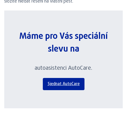
složitě hledat řešení na vlastní pěst.
Máme pro Vás speciální
slevu na
autoasistenci AutoCare.
Sjednat AutoCare