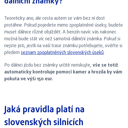
dálniční známky?
Teoreticky ano, ale cesta autem se vám bez ní dost
protáhne. Pokud pojedete mimo zpoplatněné úseky, budete
muset dálnice různě objíždět. A benzín navíc vás nakonec
možná bude stát víc než samotná dálniční známka. Pokud si
nejste jisti, jestli na vaší trase známku potřebujete, ověřte si
předem
seznam zpoplatněných slovenských úseků
.
Po dálnici jízdu bez známky určitě neriskujte,
vše se totiž
automaticky kontroluje pomocí kamer a hrozila by vám
pokuta ve výši 150 eur.
Jaká pravidla platí na
slovenských silnicích