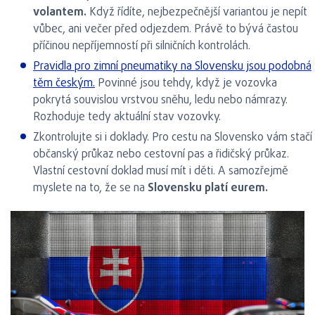
volantem.
Když řídíte, nejbezpečnější variantou je nepít
vůbec, ani večer před odjezdem. Právě to bývá častou
příčinou nepříjemností při silničních kontrolách.
Pravidla pro zimní pneumatiky na Slovensku jsou podobná
těm českým.
Povinné jsou tehdy, když je vozovka
pokrytá souvislou vrstvou sněhu, ledu nebo námrazy.
Rozhoduje tedy aktuální stav vozovky.
Zkontrolujte si i doklady. Pro cestu na Slovensko vám stačí
občanský průkaz nebo cestovní pas a řidičský průkaz.
Vlastní cestovní doklad musí mít i děti. A samozřejmě
myslete na to, že se na
Slovensku platí eurem.