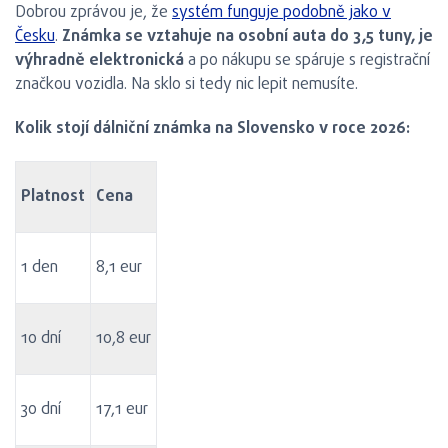
Dobrou zprávou je, že
systém funguje podobně jako v
Česku
.
Známka se vztahuje na osobní auta do 3,5 tuny, je
výhradně elektronická
a po nákupu se spáruje s registrační
značkou vozidla. Na sklo si tedy nic lepit nemusíte.
Kolik stojí dálniční známka na Slovensko v roce 2026:
Platnost
Cena
1 den
8,1 eur
10 dní
10,8 eur
30 dní
17,1 eur