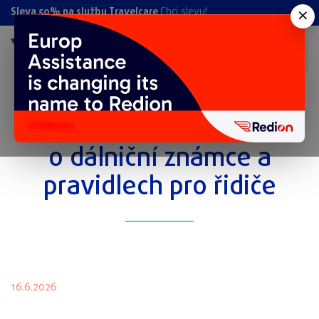
×
Sleva 50% na službu Travelcare
Chci slevu!
Autem na Slovensko: Vše
o dálniční známce a
pravidlech pro řidiče
16.6.2026