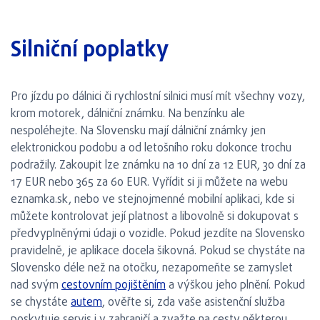
Silniční poplatky
Pro jízdu po dálnici či rychlostní silnici musí mít všechny vozy,
krom motorek, dálniční známku. Na benzínku ale
nespoléhejte. Na Slovensku mají dálniční známky jen
elektronickou podobu a od letošního roku dokonce trochu
podražily. Zakoupit lze známku na 10 dní za 12 EUR, 30 dní za
17 EUR nebo 365 za 60 EUR. Vyřídit si ji můžete na webu
eznamka.sk, nebo ve stejnojmenné mobilní aplikaci, kde si
můžete kontrolovat její platnost a libovolně si dokupovat s
předvyplněnými údaji o vozidle. Pokud jezdíte na Slovensko
pravidelně, je aplikace docela šikovná. Pokud se chystáte na
Slovensko déle než na otočku, nezapomeňte se zamyslet
nad svým
cestovním pojištěním
a výškou jeho plnění. Pokud
se chystáte
autem
, ověřte si, zda vaše asistenční služba