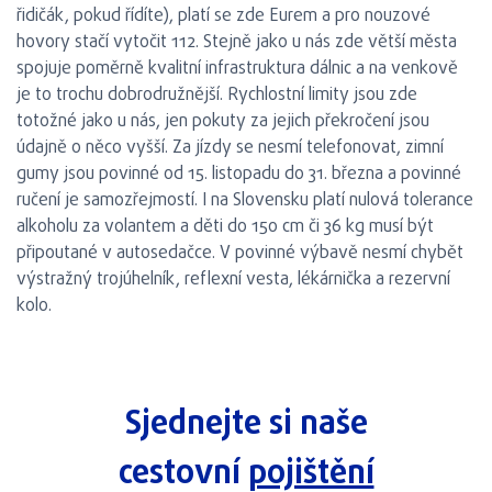
řidičák, pokud řídíte), platí se zde Eurem a pro nouzové
hovory stačí vytočit 112. Stejně jako u nás zde větší města
spojuje poměrně kvalitní infrastruktura dálnic a na venkově
je to trochu dobrodružnější. Rychlostní limity jsou zde
totožné jako u nás, jen pokuty za jejich překročení jsou
údajně o něco vyšší. Za jízdy se nesmí telefonovat, zimní
gumy jsou povinné od 15. listopadu do 31. března a povinné
ručení je samozřejmostí. I na Slovensku platí nulová tolerance
alkoholu za volantem a děti do 150 cm či 36 kg musí být
připoutané v autosedačce. V povinné výbavě nesmí chybět
výstražný trojúhelník, reflexní vesta, lékárnička a rezervní
kolo.
Sjednejte si naše
cestovní
pojištění