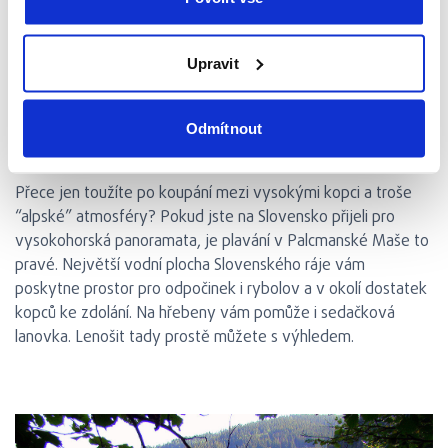
Zdroj:
Booking.com
Upravit
Vodní nádrž Palcmanská Maša
Odmítnout
Přece jen toužíte po koupání mezi vysokými kopci a troše
“alpské” atmosféry? Pokud jste na Slovensko přijeli pro
vysokohorská panoramata, je plavání v Palcmanské Maše to
pravé. Největší vodní plocha Slovenského ráje vám
poskytne prostor pro odpočinek i rybolov a v okolí dostatek
kopců ke zdolání. Na hřebeny vám pomůže i sedačková
lanovka. Lenošit tady prostě můžete s výhledem.