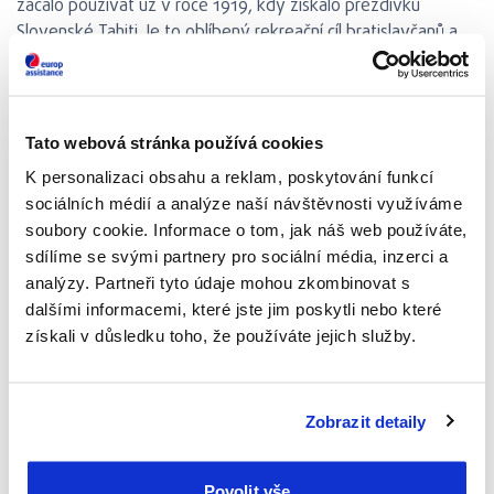
začalo používat už v roce 1919, kdy získalo přezdívku
Slovenské Tahiti. Je to oblíbený rekreační cíl bratislavčanů a
nejen jich. V okolí Slunečních jezer najdete parkoviště, která
se v tropických dnech rychle plní i množství příležitostí k
ubytování a občerstvení. Na své si přijdou i milovníci vodních
sportů nebo kempování. Tohle je prostě slovenský Mácháč.
Tato webová stránka používá cookies
K personalizaci obsahu a reklam, poskytování funkcí
sociálních médií a analýze naší návštěvnosti využíváme
soubory cookie. Informace o tom, jak náš web používáte,
sdílíme se svými partnery pro sociální média, inzerci a
analýzy. Partneři tyto údaje mohou zkombinovat s
dalšími informacemi, které jste jim poskytli nebo které
získali v důsledku toho, že používáte jejich služby.
Zobrazit detaily
Povolit vše