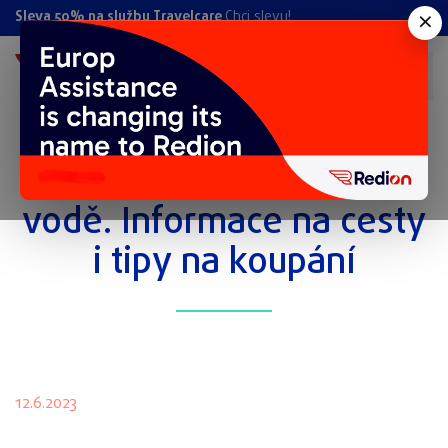
×
Sleva 50% na službu Travelcare
Chci slevu!
Autem na Slovensko k
vodě. Informace na cesty
i tipy na koupání
12.6.2023