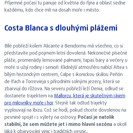
Příjemné počasí tu panuje od května do října a oblast sedne
každému, kdo chce mít na dosah moře i město.
Costa Blanca s dlouhými plážemi
Bílé pobřeží kolem Alicante a Benidormu má všechno, co si
představíte pod pojmem letní dovolená. Nekonečné písečné
pláže, promenády lemované palmami, tapas bary a večery u
moře si užijí rodiny i senioři. Klidnější atmosféru nabízí Altea s
bílým historickým centrem, Calpe s ikonickou skálou Peñón
de Ifach a Torrevieja s přírodními solnými jezery, která se
zbarvují do růžova. Na severu pobřeží leží Denia, odkud se
dostanete trajektem na
Mallorcu, která je skutečným rájem
pro milovníky moře i hor
. Stejně tak odtud trajekty
vyplouvají na Ibizu. Což se hodí, pokud chcete dovolenou na
pevnině spojit i s výlety na ostrovy.
Počasí je natolik
stabilní, že sem můžete jet i mimo hlavní sezónu
a okolí
láká k objevování vinic i tradičních vesnic
.