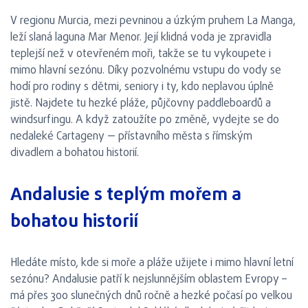
V regionu Murcia, mezi pevninou a úzkým pruhem La Manga,
leží slaná laguna Mar Menor. Její klidná voda je zpravidla
teplejší než v otevřeném moři, takže se tu vykoupete i
mimo hlavní sezónu. Díky pozvolnému vstupu do vody se
hodí pro rodiny s dětmi, seniory i ty, kdo neplavou úplně
jistě. Najdete tu hezké pláže, půjčovny paddleboardů a
windsurfingu. A když zatoužíte po změně, vydejte se do
nedaleké Cartageny — přístavního města s římským
divadlem a bohatou historií.
Andalusie s teplým mořem a
bohatou historií
Hledáte místo, kde si moře a pláže užijete i mimo hlavní letní
sezónu? Andalusie patří k nejslunnějším oblastem Evropy –
má přes 300 slunečných dnů ročně a hezké počasí po velkou