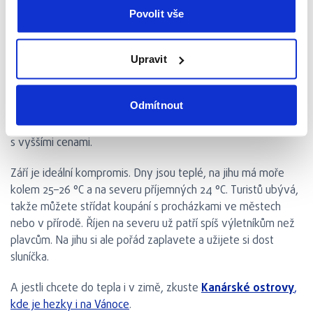
tom, jestli chcete celé dny trávit ve vodě, poznávat okolí,
Povolit vše
nebo obojí. Už v květnu je na severovýchodním pobřeží
příjemných 22–⁠⁠⁠⁠⁠⁠⁠⁠⁠⁠⁠⁠⁠⁠24 °C. Moře se sice teprve ohřívá, ale
Upravit
prázdnější pláže a klid na výlety mají svoje kouzlo.
V červenci a srpnu sezóna vrcholí. Na severu bývá kolem 28
Odmítnout
°C, zatímco jih a východ pravidelně hlásí třicítky. Moře je tou
dobou nejteplejší a na plážích to pořádně žije. Počítejte ale i
s vyššími cenami.
Září je ideální kompromis. Dny jsou teplé, na jihu má moře
kolem 25–26 °C a na severu příjemných 24 °C. Turistů ubývá,
takže můžete střídat koupání s procházkami ve městech
nebo v přírodě. Říjen na severu už patří spíš výletníkům než
plavcům. Na jihu si ale pořád zaplavete a užijete si dost
sluníčka.
A jestli chcete do tepla i v zimě, zkuste
Kanárské ostrovy
,
kde je hezky i na Vánoce
.