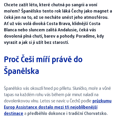
Chcete zažít léto, které chutná po sangrii a voní
mořem? Španělsko tento rok láká Čechy jako magnet a
čeká jen na to, až se necháte unést jeho atmosférou.
Ať už vás volá divoká Costa Brava, klidnější Costa
Blanca nebo sluncem zalitá Andalusie, čeká vás
dovolená plná chutí, barev a pohody. Poradíme, kdy
vyrazit a jak si ji užít bez starostí.
Proč Češi míří právě do
Španělska
Španělsko vás okouzlí hned po příletu. Sluníčko, moře a vůně
tapas na každém rohu vás během pár minut naladí na
dovolenkovou vlnu. Letos se navíc u Čechů podle
průzkumu
Europ Assistance dostalo mezi tři nejoblíbenější
destinace
a
předběhlo dokonce i tradiční Chorvatsko.