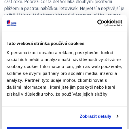
část roku. Pobřeží Costa del Sol láká dlouhými písčitými
plážemi a pestrou nabídkou letovisek. Největší a nejživější je
určitě Málaga. Má přístav, historické centrum, pláže i muzea.
Nechybí ani restaurace s tradičními tapas. Málaga je navíc
perfektním výchozím bodem pro objevování celé Costa del
Sol i výlety do vnitrozemí. Nedaleko leží také Marbella s
elegantními promenádami a Nerja s malebnými uličkami a
Tato webová stránka používá cookies
vyhlídkami na pobřeží.
K personalizaci obsahu a reklam, poskytování funkcí
sociálních médií a analýze naší návštěvnosti využíváme
Andalusie je skvělá volba, když chcete dovolenou u moře
soubory cookie. Informace o tom, jak náš web používáte,
spojit s poznáváním kultury, ochutnáváním místních specialit
sdílíme se svými partnery pro sociální média, inzerci a
a užívat si příjemné teplo od jara až do podzimu.
analýzy. Partneři tyto údaje mohou zkombinovat s
dalšími informacemi, které jste jim poskytli nebo které
Kdy jet na dovolenou do
získali v důsledku toho, že používáte jejich služby.
Španělska
Zobrazit detaily
Do Španělska můžete vyrazit relativně kdykoli – záleží jen na