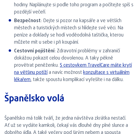
hodiny. Naplánujte si podle toho program a počítejte spíš s
pozdější večeří.
Bezpečnost
: Dejte si pozor na kapsáře a ve větších
městech a turistických místech si hlídejte své věci. Na
peníze a doklady se hodí voděodolná taštička, kterou
můžete mít u sebe i při koupání.
Cestovní pojištění
: Zdravotní problémy v zahraničí
dokážou pokazit celou dovolenou. A taky pěkně
provětrat peněženku.
S cestovkem TravelCare máte krytí
na většinu potíží
a navíc možnost
konzultace s virtuálním
lékařem
, takže spoustu komplikací vyřešíte i na dálku.
Španělsko volá
Španělsko má tolik tváří, že jedna návštěva zkrátka nestačí.
Ať už se vydáte kamkoli, čekají vás dlouhé dny plné slunce a
dobrého jídla. A také večery pod širým nebem a spousta