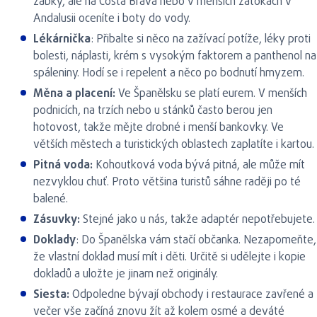
žabky, ale na Costa Brava nebo v menších zátokách v
Andalusii oceníte i boty do vody.
Lékárnička
: Přibalte si něco na zažívací potíže, léky proti
bolesti, náplasti, krém s vysokým faktorem a panthenol na
spáleniny. Hodí se i repelent a něco po bodnutí hmyzem.
Měna a placení:
Ve Španělsku se platí eurem. V menších
podnicích, na trzích nebo u stánků často berou jen
hotovost, takže mějte drobné i menší bankovky. Ve
větších městech a turistických oblastech zaplatíte i kartou.
Pitná voda:
Kohoutková voda bývá pitná, ale může mít
nezvyklou chuť. Proto většina turistů sáhne raději po té
balené.
Zásuvky:
Stejné jako u nás, takže adaptér nepotřebujete.
Doklady
: Do Španělska vám stačí občanka. Nezapomeňte,
že vlastní doklad musí mít i děti. Určitě si udělejte i kopie
dokladů a uložte je jinam než originály.
Siesta:
Odpoledne bývají obchody i restaurace zavřené a
večer vše začíná znovu žít až kolem osmé a deváté