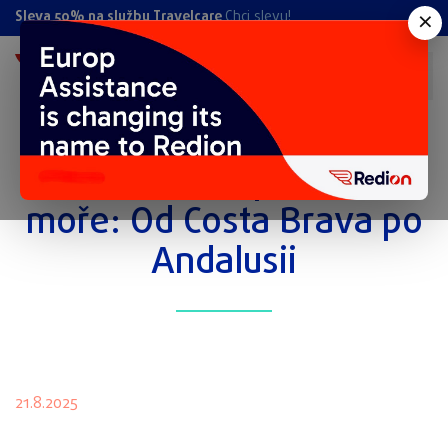
×
Sleva 50% na službu Travelcare
Chci slevu!
Dovolená ve Španělsku u
moře: Od Costa Brava po
Andalusii
21.8.2025