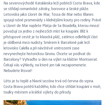
Na severovýchodě Katalánska leží pobřeží Costa Brava, kde
se střídají romantické zátoky, borovice a široké pláže.
Letoviska jako Lloret de Mar, Tossa de Mar nebo Blanes
spojují rušné promenády s klidnějšími kouty pro rodiny. Právě
u Lloret de Mar najdete Platja de Sa Boadella, kterou mnozí
považují za jedno z nejhezčích míst ke koupání. Blíž k
přístupové cestě je to klasická pláž, zatímco odlehlejší část
je oblíbená mezi nudisty. Směrem k Barceloně pak leží
letovisko Calella a při návštěvě vnitrozemí zase
nevynechejte historickou Gironu. Chcete se podívat do
Barcelony? Vyhraďte si den na výlet na klášter Montserrat.
Čekají vás výhledy, na které jen tak nezapomenete.
Nebudete litovat!
Léto je tu teplé a hlavní sezóna trvá od června do srpna.
Costa Brava potěší každého, kdo chce střídat koupání v moři,
toulky městem a krátké výlety do přírody.