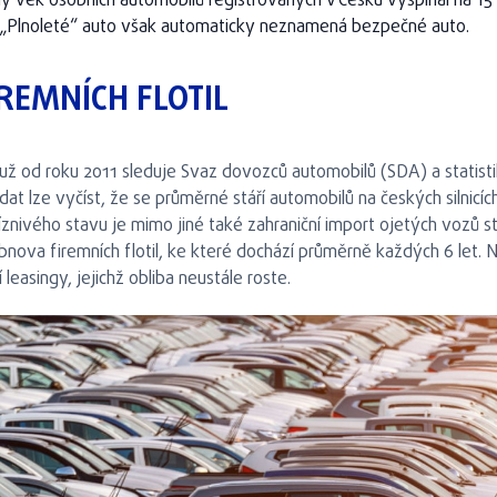
ý věk osobních automobilů registrovaných v Česku vyšplhal na 15 
t. „Plnoleté“ auto však automaticky neznamená bezpečné auto.
IREMNÍCH FLOTIL
 už od roku 2011 sleduje Svaz dovozců automobilů (SDA) a statist
dat lze vyčíst, že se průměrné stáří automobilů na českých silnic
nivého stavu je mimo jiné také zahraniční import ojetých vozů s
obnova firemních flotil, ke které dochází průměrně každých 6 let
í leasingy, jejichž obliba neustále roste.