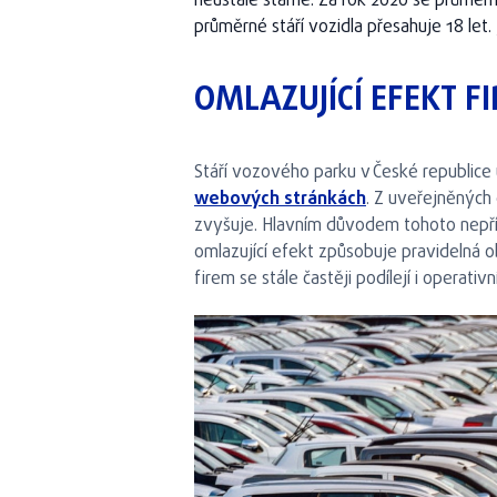
neustále stárne. Za rok 2020 se průměrn
průměrné stáří vozidla přesahuje 18 le
OMLAZUJÍCÍ EFEKT F
Stáří vozového parku v České republice
webových stránkách
. Z uveřejněných 
zvyšuje. Hlavním důvodem tohoto nepříz
omlazující efekt způsobuje pravidelná 
firem se stále častěji podílejí i operativn