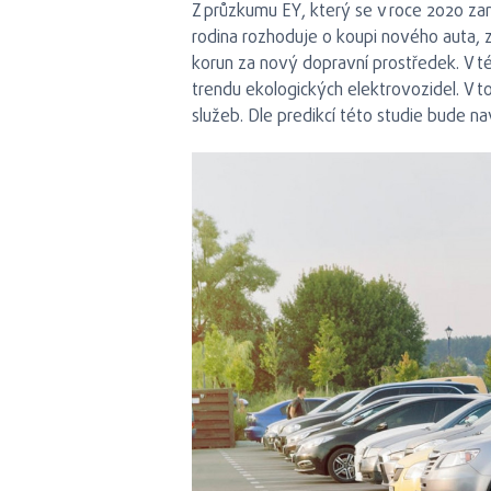
Z průzkumu EY, který se v roce 2020 zam
rodina rozhoduje o koupi nového auta, zo
korun za nový dopravní prostředek. V té
trendu ekologických elektrovozidel. V t
služeb. Dle predikcí této studie bude na