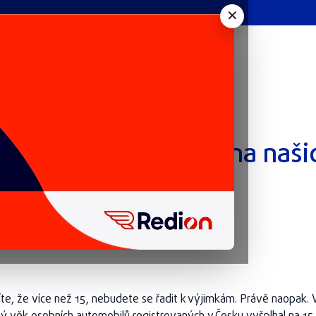
×
k v Česku: „Staříci“ na našic
te, že více než 15, nebudete se řadit k výjimkám. Právě naopak. 