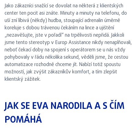
Jako zákazníci snažící se dovolat na některá z klientských
center ten pocit asi znáte. Minuty a minuty na telefonu, do
uší zní líbivá (někdy) hudba, stoupající adrenalin úměrně
koreluje s dobou trávenou čekáním na lince a ujištění
„nezavěšujte, jste v pořadí“ na trpělivosti nepřidá. Jakkoli
jsme tento stereotyp v Europ Assistance nikdy nenaplňovali,
neboť čekací doby na spojení s operátorem se u nás vždy
pohybovaly v řádu několika sekund, věděli jsme, že cestou
automatizace rozhodně chceme jít. Nabízí totiž spoustu
možností, jak zvýšit zákazníkův komfort, a tím zlepšit
klientský zážitek.
JAK SE EVA NARODILA A S ČÍM
POMÁHÁ