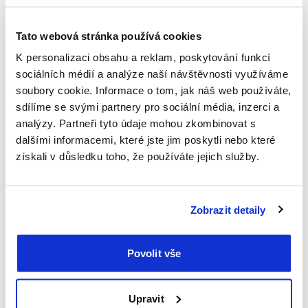
na první výsledky měření spokojenosti našich klientů, jsme
byli velmi zvědaví. A jak to dopadlo? Jsme spokojeni s tím,
když jsou spokojeni naši klienti. A důležité je, že Eva s dosud
Tato webová stránka používá cookies
velmi pozitivní zákaznickou referencí nezahýbala. Na dotaz,
K personalizaci obsahu a reklam, poskytování funkcí
jak klienti hodnotí dojem z hovoru s virtuálním operátorem,
sociálních médií a analýze naší návštěvnosti využíváme
se 81 % vyjádřilo pozitivně (spokojen, spíše spokojen).
soubory cookie. Informace o tom, jak náš web používáte,
Čerpáme i ze slovních komentářů, které napoví mnohé.
sdílíme se svými partnery pro sociální média, inzerci a
Hodnocení „Vůbec jsem si neuvědomil, že hovořím s nějakou
analýzy. Partneři tyto údaje mohou zkombinovat s
virtuální osobou“ zahřálo na srdci velmi.
dalšími informacemi, které jste jim poskytli nebo které
získali v důsledku toho, že používáte jejich služby.
DIGITALIZACE JEDE
Zobrazit detaily
Virtuální operátor není naší jedinou významnou inovací.
Povolit vše
Pokud klient nechce nebo nemůže přes telefon hovořit, má k
dispozici platformu „digital roadside assistance“, kde si službu
objedná jednoduše přímo z prohlížeče svého chytrého
Upravit
telefonu. Toto řešení uvítají například neslyšící, pro které