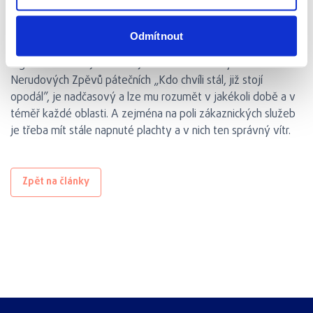
může být standardní hlasové propojení nesnadné. I zde je
cílem co nejrychlejší zajištění služby, v co nejvyšší kvalitě.
Odmítnout
Směřujeme ke stálému vylepšování implementovaných
digitálních nástrojů a uvažujeme o dalších. Smysl verše z
Nerudových Zpěvů pátečních „Kdo chvíli stál, již stojí
opodál”, je nadčasový a lze mu rozumět v jakékoli době a v
téměř každé oblasti. A zejména na poli zákaznických služeb
je třeba mít stále napnuté plachty a v nich ten správný vítr.
Zpět na články