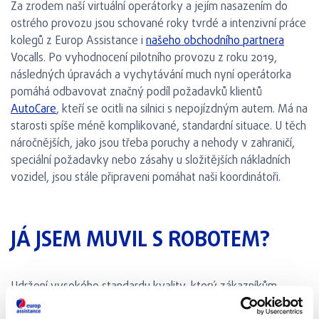
Za zrodem naší virtuální operátorky a jejím nasazením do
ostrého provozu jsou schované roky tvrdé a intenzivní práce
kolegů z Europ Assistance i
našeho obchodního partnera
Vocalls. Po vyhodnocení pilotního provozu z roku 2019,
následných úpravách a vychytávání much nyní operátorka
pomáhá odbavovat značný podíl požadavků klientů
AutoCare
, kteří se ocitli na silnici s nepojízdným autem. Má na
starosti spíše méně komplikované, standardní situace. U těch
náročnějších, jako jsou třeba poruchy a nehody v zahraničí,
speciální požadavky nebo zásahy u složitějších nákladních
vozidel, jsou stále připraveni pomáhat naši koordinátoři.
JÁ JSEM MUVIL S ROBOTEM?
Udržení vysokého standardu kvality, který zákazníkům
garantujeme, byla nutnost. Přestože jsme udělali maximum,