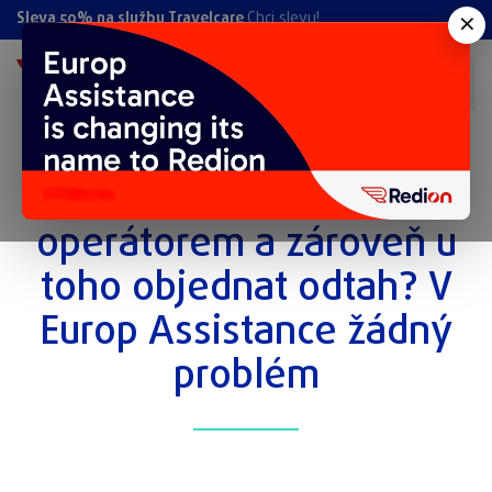
×
Sleva 50% na službu Travelcare
Chci slevu!
Povídat si s virutálním
operátorem a zároveň u
toho objednat odtah? V
Europ Assistance žádný
problém