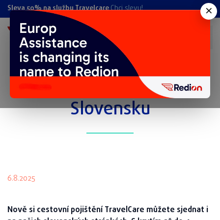
×
Sleva 50% na službu Travelcare
Chci slevu!
Novinka! TravelCare na
Slovensku
6.8.2025
Nově si cestovní pojištění TravelCare můžete sjednat i