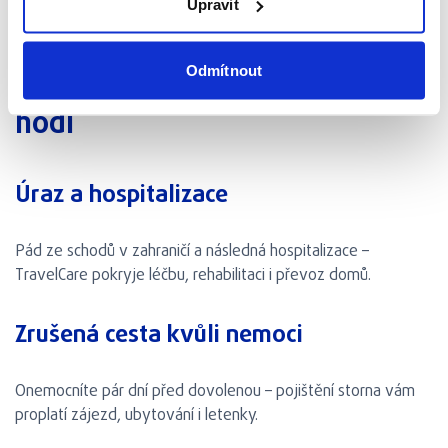
Upravit
Kdy se vám TravelCare opravdu
Odmítnout
hodí
Úraz a hospitalizace
Pád ze schodů v zahraničí a následná hospitalizace –
TravelCare pokryje léčbu, rehabilitaci i převoz domů.
Zrušená cesta kvůli nemoci
Onemocníte pár dní před dovolenou – pojištění storna vám
proplatí zájezd, ubytování i letenky.