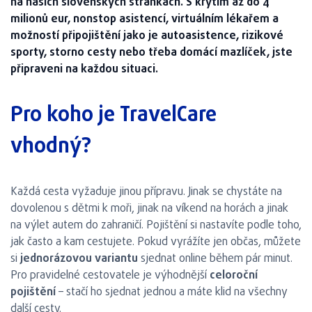
na našich slovenských stránkách. S krytím až do 4
milionů eur, nonstop asistencí, virtuálním lékařem a
možností připojištění jako je autoasistence, rizikové
sporty, storno cesty nebo třeba domácí mazlíček, jste
připraveni na každou situaci.
Pro koho je TravelCare
vhodný?
Každá cesta vyžaduje jinou přípravu. Jinak se chystáte na
dovolenou s dětmi k moři, jinak na víkend na horách a jinak
na výlet autem do zahraničí. Pojištění si nastavíte podle toho,
jak často a kam cestujete. Pokud vyrážíte jen občas, můžete
si
jednorázovou variantu
sjednat online během pár minut.
Pro pravidelné cestovatele je výhodnější
celoroční
pojištění
– stačí ho sjednat jednou a máte klid na všechny
další cesty.