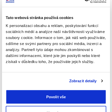
Domácí mazlíček
Krytí až do výše 800 eur na nečekané veterinární ošetření
Tato webová stránka používá cookies
psa nebo kočky během pobytu.
K personalizaci obsahu a reklam, poskytování funkcí
sociálních médií a analýze naší návštěvnosti využíváme
Manuální práce v zahraničí
soubory cookie. Informace o tom, jak náš web používáte,
sdílíme se svými partnery pro sociální média, inzerci a
analýzy. Partneři tyto údaje mohou zkombinovat s
Speciální krytí pro práci na stavbě, ve skladu nebo na farmě.
dalšími informacemi, které jste jim poskytli nebo které
získali v důsledku toho, že používáte jejich služby.
Zobrazit detaily
Povolit vše