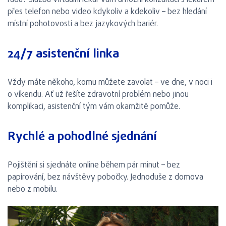
radu? Služba Virtuální lékař vám umožní konzultaci s lékařem
přes telefon nebo video kdykoliv a kdekoliv – bez hledání
místní pohotovosti a bez jazykových bariér.
24/7 asistenční linka
Vždy máte někoho, komu můžete zavolat – ve dne, v noci i
o víkendu. Ať už řešíte zdravotní problém nebo jinou
komplikaci, asistenční tým vám okamžitě pomůže.
Rychlé a pohodlné sjednání
Pojištění si sjednáte online během pár minut – bez
papírování, bez návštěvy pobočky. Jednoduše z domova
nebo z mobilu.