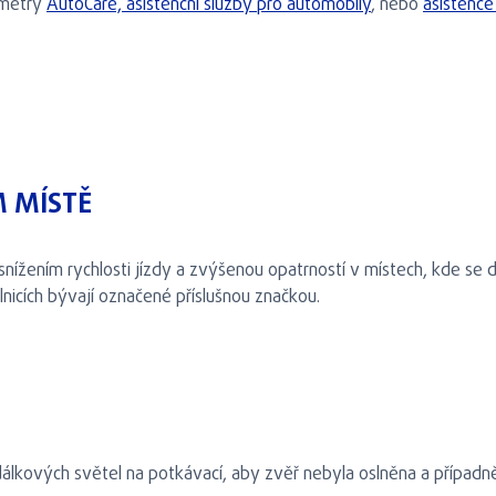
ametry
AutoCare, asistenční služby pro automobily
, nebo
asistenc
 MÍSTĚ
 snížením rychlosti jízdy a zvýšenou opatrností v místech, kde se
silnicích bývají označené příslušnou značkou.
dálkových světel na potkávací, aby zvěř nebyla oslněna a případně 