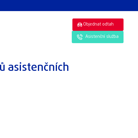
Objednat odtah
Asistenční služba
ů asistenčních