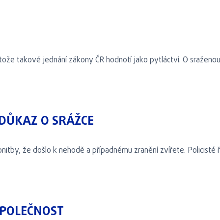
tože takové jednání zákony ČR hodnotí jako pytláctví. O sraženou
DŮKAZ O SRÁŽCE
onitby, že došlo k nehodě a případnému zranění zvířete. Policisté ř
SPOLEČNOST