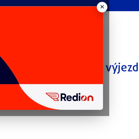
×
ta jsou příčinou 4000 výjezd
společností