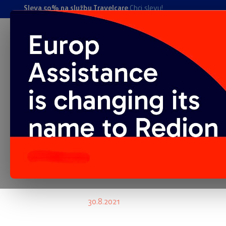
Sleva 50% na službu Travelcare
Chci slevu!
Spolupráce
Kariéra
Blog
O nás
Kontakt
TravelCare
AutoCare
MotoCare
Sražená zvířa
30.8.2021