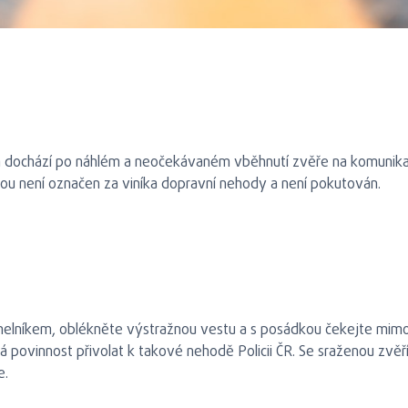
dochází po náhlém a neočekávaném vběhnutí zvěře na komunikaci
nou není označen za viníka dopravní nehody a není pokutován.
elníkem, oblékněte výstražnou vestu a s posádkou čekejte mimo si
á povinnost přivolat k takové nehodě Policii ČR. Se sraženou zvěří
e.