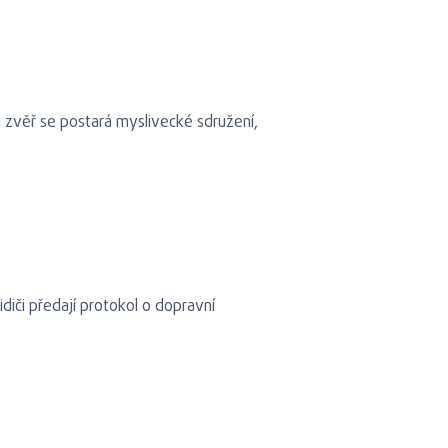
 zvěř se postará myslivecké sdružení,
idiči předají protokol o dopravní