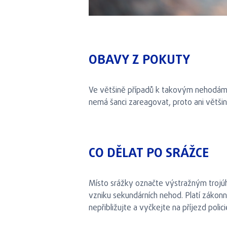
OBAVY Z POKUTY
Ve většině případů k takovým nehodám 
nemá šanci zareagovat, proto ani větši
CO DĚLAT PO SRÁŽCE
Místo srážky označte výstražným trojúh
vzniku sekundárních nehod. Platí zákonn
nepřibližujte a vyčkejte na příjezd polici