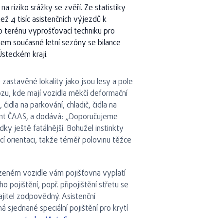
 riziko srážky se zvěří. Ze statistiky
ež 4 tisíc asistenčních výjezdů k
do terénu vyprošťovací techniku pro
během současné letní sezóny se bilance
Ústeckém kraji.
 zastavěné lokality jako jsou lesy a pole
vozu, kde mají vozidla měkčí deformační
idla na parkování, chladič, čidla na
dent ČAAS, a dodává: „Doporučujeme
dky ještě fatálnější. Bohužel instinkty
rácí orientaci, takže téměř polovinu těžce
ozeném vozidle vám pojišťovna vyplatí
o pojištění, popř. připojištění střetu se
jitel zodpovědný. Asistenční
 sjednané speciální pojištění pro krytí