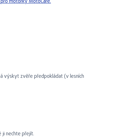
e pro motorky MotoCare.
 dá výskyt zvěře předpokládat (v lesních
ji nechte přejít.