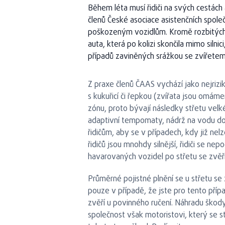
Během léta musí řidiči na svých cestách 
členů České asociace asistenčních společ
poškozeným vozidlům. Kromě rozbitých ná
auta, která po kolizi skončila mimo siln
případů zaviněných srážkou se zvířetem 
Z praxe členů ČAAS vychází jako nejrizik
s kukuřicí či řepkou (zvířata jsou omáme
zónu, proto bývají následky střetu velké
adaptivní tempomaty, nádrž na vodu do
řidičům, aby se v případech, kdy již nelz
řidičů jsou mnohdy silnější, řidiči se nep
havarovaných vozidel po střetu se zvě
Průměrné pojistné plnění se u střetu se
pouze v případě, že jste pro tento případ
zvěří u povinného ručení. Náhradu škody
společnost však motoristovi, který se s