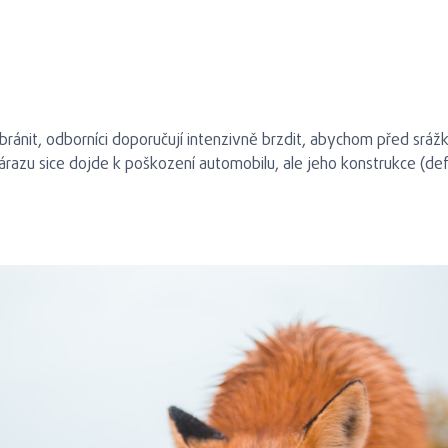
ránit, odborníci doporučují intenzivně brzdit, abychom před srážkou
 nárazu sice dojde k poškození automobilu, ale jeho konstrukce (