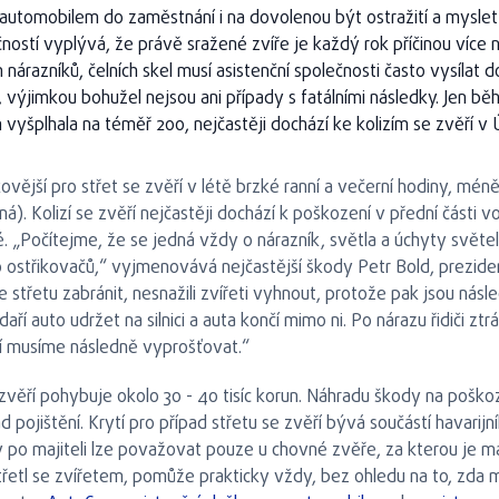
automobilem do zaměstnání i na dovolenou být ostražití a myslet na
ností vyplývá, že právě sražené zvíře je každý rok příčinou více n
razníků, čelních skel musí asistenční společnosti často vysílat 
ici, výjimkou bohužel nejsou ani případy s fatálními následky. Jen 
vyšplhala na téměř 200, nejčastěji dochází ke kolizím se zvěří v 
ovější pro střet se zvěří v létě brzké ranní a večerní hodiny, méně
ná). Kolizí se zvěří nejčastěji dochází k poškození v přední části 
. „Počítejme, že se jedná vždy o nárazník, světla a úchyty světel, č
 ostřikovačů,“ vyjmenovává nejčastější škody Petr Bold, prezi
e střetu zabránit, nesnažili zvířeti vyhnout, protože pak jsou násle
odaří auto udržet na silnici a auta končí mimo ni. Po nárazu řidiči zt
ří musíme následně vyprošťovat.“
 zvěří pohybuje okolo 30 - 40 tisíc korun. Náhradu škody na pošk
 pojištění. Krytí pro případ střetu se zvěří bývá součástí havarijníh
 po majiteli lze považovat pouze u chovné zvěře, za kterou je ma
třetl se zvířetem, pomůže prakticky vždy, bez ohledu na to, zda má