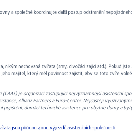
šťovny a společně koordinujte další postup odstranění nepojízdnéh
nikým nechovaná zvířata (srny, divočáci zajíci atd.). Pokud jste a
t jeho majitel, který měl povinnost zajistit, aby se toto zvíře vo
í (ČAAS) je organizací zastupující nejvýznamnější asistenční spo
istance, Allianz Partners a Euro-Center. Nejčastěji využívanými 
ní pojištění, domácí technické asistence pro obytné domy a byty,
ířata jsou příčinou 4000 výjezdů asistenčních společností