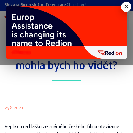
×
Sleva 50% na službu Travelcare
Chci slevu!
Máte elektrické auto? A
mohla bych ho vidět?
25.8.2021
Replikou na hlášku ze známého českého filmu otevíráme