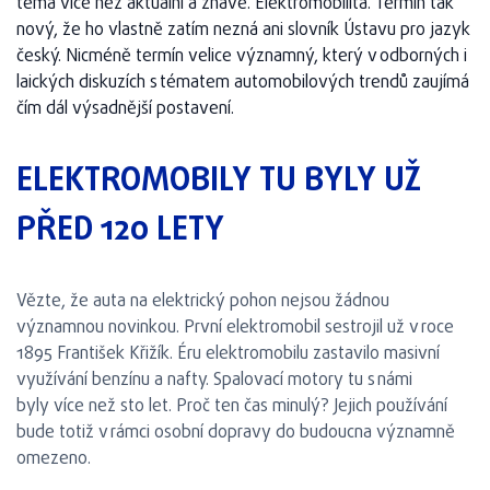
téma více než aktuální a žhavé. Elektromobilita. Termín tak
nový, že ho vlastně zatím nezná ani slovník Ústavu pro jazyk
český. Nicméně termín velice významný, který v odborných i
laických diskuzích s tématem automobilových trendů zaujímá
čím dál výsadnější postavení.
ELEKTROMOBILY TU BYLY UŽ
PŘED 120 LETY
Vězte, že auta na elektrický pohon nejsou žádnou
významnou novinkou. První elektromobil sestrojil už v roce
1895 František Křižík. Éru elektromobilu zastavilo masivní
využívání benzínu a nafty. Spalovací motory tu s námi
byly více než sto let. Proč ten čas minulý? Jejich používání
bude totiž v rámci osobní dopravy do budoucna významně
omezeno.