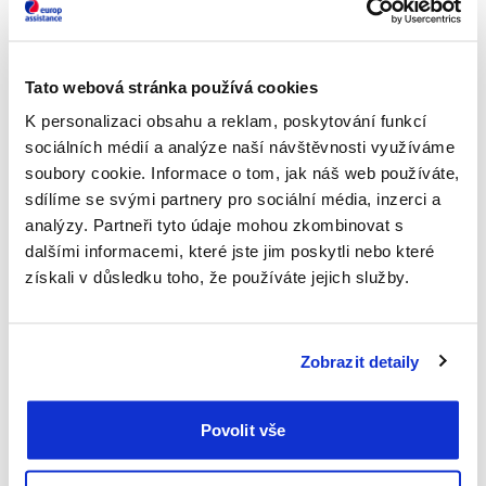
Jádro celé problematiky je poměrně složité. Výhodou je
bezesporu snížení hodnot škodlivých emisí v ovzduší
Tato webová stránka používá cookies
zejména velkých měst. Bohužel těžba lithia, které se pro
K personalizaci obsahu a reklam, poskytování funkcí
výrobu baterií využívá, je označována za neekologickou.
sociálních médií a analýze naší návštěvnosti využíváme
Zároveň není vyřešena otázka recyklace či likvidace starých
soubory cookie. Informace o tom, jak náš web používáte,
baterií, jejichž živnost je udávána na 15 let. O tom, nakolik je
sdílíme se svými partnery pro sociální média, inzerci a
provoz elektromobilu skutečně ekologičtější variantou
analýzy. Partneři tyto údaje mohou zkombinovat s
k tradičním typům motoru, rozhoduje především to, jaká
dalšími informacemi, které jste jim poskytli nebo které
elektrárna je původcem energie, kterou baterii dobíjíme.
získali v důsledku toho, že používáte jejich služby.
Zobrazit detaily
JAK JSME NA TOM U NÁS
Povolit vše
Ve využívání elektromobilů nezaujímají Češi první příčky
v Evropě, spíše ty poslední. Aktuálně na našem území jezdí