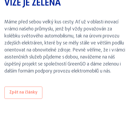
VIZE JE ZELENÁ
Máme před sebou velký kus cesty. Ať už v oblasti inovací
v rámci našeho průmyslu, jenž byl vždy považován za
kolébku světového automobilismu, tak na úrovni provozu
zdejších elektráren, které by se měly stále ve větším podílu
orientovat na obnovitelné zdroje. Pevně věříme, že i v rámci
asistenčních služeb půjdeme s dobou, navážeme na náš
úspěšný projekt se společností GreenGO a dáme zelenou i
dalším formám podpory provozu elektromobilů u nás.
Zpět na články