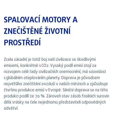
SPALOVACÍ MOTORY A
ZNEČIŠTĚNÉ ŽIVOTNÍ
PROSTŘEDÍ
Zcela zásadní je totiž boj naší civilizace se škodlivými
emisemi, konkrétně s CO2. Vysoký podíl emisí stojí za
rozvojem celé řady civilizačních onemocnění, má souvislost
s globálním oteplováním planety. Doprava je původcem
největšího znečištění ovzduší v našich městech a způsobuje
čtvrtinu produkce emisí v Evropě. Silniční doprava se na této
produkci podílí ze 70 %. Zároveň stav zásob fosilních surovin
dělá vrásky na čele nejednomu představiteli odpovědných
odvětví.