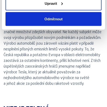
asi 8000 plně bateriových aut. Stát využívání
Upravit
elektromobilů nijak nepodporuje. Ne nevýznamnou otázkou
je také zdejší automobilový průmysl, který tvoří 10 % HDP.
Odmítnout
Průmyslové podniky, které vyrábějí nebo kompletují vozidla
nebo jejich komponenty, vytvářejí pracovní příležitosti pro
značné množství zdejších obyvatel. Ne každý subjekt může
svoji výrobu přizpůsobit novým podmínkám a požadavkům.
Výrobci automobilů jsou zároveň vázáni platit v případě
nesplnění přísných emisních limitů vysoké pokuty. To, že
Česká republika a potažmo Evropa v oblasti elektromobility
zaostává za ostatními kontinenty, příliš lichotivé není. Z těch
úspěšnějších zaoceánských hráčů jmenujme například
výrobce Tesla, který je aktuálně považován za
nejhodnotnějšího automobilového výrobce na světě
a jehož akcie za poslední dobu raketově vzrostly.