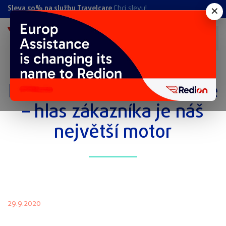
×
Sleva 50% na službu Travelcare
Chci slevu!
Kvalita v asistenční službě
– hlas zákazníka je náš
největší motor
29.9.2020