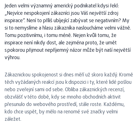
Jeden velmi významný americký podnikatel kdysi řekl:
„Nejvíce nespokojení zákazníci jsou Váš největší zdroj
inspirace“. Není to příliš ubíjející zabývat se negativním? My
si to nemyslíme a hlasu zákazníka nasloucháme velmi vážně.
Tomu pozitivnímu, i tomu méně. Nejen kvůli tomu, že
inspirace není nikdy dost, ale zejména proto, že umět
s pokorou přijmout nepříjemný názor může být naší největší
výhrou.
Zákaznickou spokojenost si dnes měří už skoro každý. Kromě
těch vyžádaných reakcí jsou k dispozici i ty, které lidé pošlou
nebo zveřejní sami od sebe. Obliba zákaznických recenzí,
obzvlášť v této době, kdy se mnoho obchodních aktivit
přesunulo do webového prostředí, stále roste. Každému,
kdo chce uspět, by mělo na renomé své značky velmi
záležet.