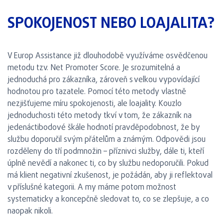
SPOKOJENOST NEBO LOAJALITA?
V Europ Assistance již dlouhodobě využíváme osvědčenou
metodu tzv. Net Promoter Score. Je srozumitelná a
jednoduchá pro zákazníka, zároveň s velkou vypovídající
hodnotou pro tazatele. Pomocí této metody vlastně
nezjišťujeme míru spokojenosti, ale loajality. Kouzlo
jednoduchosti této metody tkví v tom, že zákazník na
jedenáctibodové škále hodnotí pravděpodobnost, že by
službu doporučil svým přátelům a známým. Odpovědi jsou
rozděleny do tří podmnožin – příznivci služby, dále ti, kteří
úplně nevědí a nakonec ti, co by službu nedoporučili. Pokud
má klient negativní zkušenost, je požádán, aby ji reflektoval
v příslušné kategorii. A my máme potom možnost
systematicky a koncepčně sledovat to, co se zlepšuje, a co
naopak nikoli.