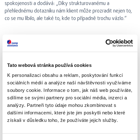
spokojenosti a dodává: „Díky strukturovanému a
přehlednému dotazníku nám klient může prozradit nejen to,
co se mu líbilo, ale také to, kde to případně trochu vázlo.“
MÁME ČÍSLO, MÁME TREND A
CO DÁL?
Tato webová stránka používá cookies
K personalizaci obsahu a reklam, poskytování funkcí
sociálních médií a analýze naší návštěvnosti využíváme
Na čísla se kouká hezky, obzvlášť pokud jsou příznivá a mají
soubory cookie. Informace o tom, jak náš web používáte,
pozitivní trend. V oblasti měření zákaznické spokojenosti
sdílíme se svými partnery pro sociální média, inzerci a
dosahujeme průběžné vysokých hodnot a stále se
analýzy. Partneři tyto údaje mohou zkombinovat s
zlepšujeme. Ukolébat se však nenecháme a usnout na
dalšími informacemi, které jste jim poskytli nebo které
vavřínech rozhodně nechceme. „I jedna nespokojenost může
získali v důsledku toho, že používáte jejich služby.
ve vavřínovém háji způsobit velký požár,“ pokračuje Petra a
vysvětluje, jak se s výsledky pracuje dál: „Klient dostane
v rámci dotazníku možnost se nám s čímkoli svěřit. Často jsou