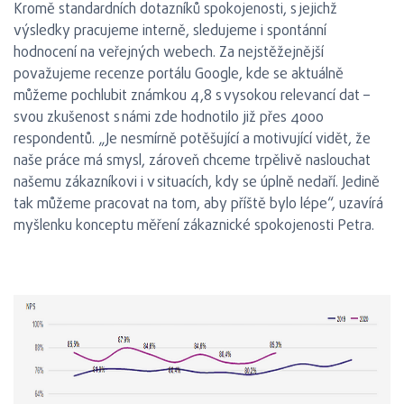
Kromě standardních dotazníků spokojenosti, s jejichž
výsledky pracujeme interně, sledujeme i spontánní
hodnocení na veřejných webech. Za nejstěžejnější
považujeme recenze portálu Google, kde se aktuálně
můžeme pochlubit známkou 4,8 s vysokou relevancí dat –
svou zkušenost s námi zde hodnotilo již přes 4000
respondentů. „Je nesmírně potěšující a motivující vidět, že
naše práce má smysl, zároveň chceme trpělivě naslouchat
našemu zákazníkovi i v situacích, kdy se úplně nedaří. Jedině
tak můžeme pracovat na tom, aby příště bylo lépe“, uzavírá
myšlenku konceptu měření zákaznické spokojenosti Petra.