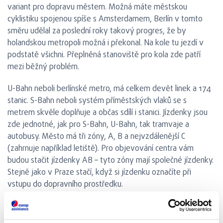
variant pro dopravu městem. Možná máte městskou
cyklistiku spojenou spíše s Amsterdamem, Berlín v tomto
směru udělal za poslední roky takový progres, že by
holandskou metropoli možná i překonal. Na kole tu jezdí v
podstatě všichni. Přeplněná stanoviště pro kola zde patří
mezi běžný problém.
U-Bahn neboli berlínské metro, má celkem devět linek a 174
stanic. S-Bahn neboli systém příměstských vlaků se s
metrem skvěle doplňuje a občas sdílí i stanici. Jízdenky jsou
zde jednotné, jak pro S-Bahn, U-Bahn, tak tramvaje a
autobusy. Město má tři zóny, A, B a nejvzdálenější C
(zahrnuje například letiště). Pro objevování centra vám
budou stačit jízdenky AB – tyto zóny mají společné jízdenky.
Stejně jako v Praze stačí, když si jízdenku označíte při
vstupu do dopravního prostředku.