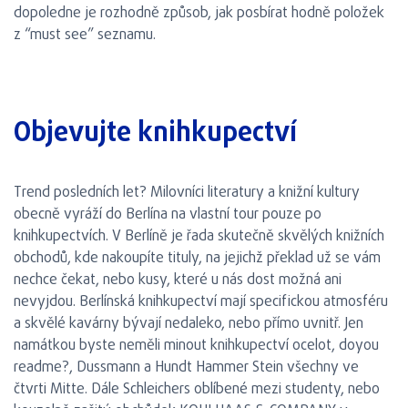
dopoledne je rozhodně způsob, jak posbírat hodně položek
z “must see” seznamu.
Objevujte knihkupectví
Trend posledních let? Milovníci literatury a knižní kultury
obecně vyráží do Berlína na vlastní tour pouze po
knihkupectvích. V Berlíně je řada skutečně skvělých knižních
obchodů, kde nakoupíte tituly, na jejichž překlad už se vám
nechce čekat, nebo kusy, které u nás dost možná ani
nevyjdou. Berlínská knihkupectví mají specifickou atmosféru
a skvělé kavárny bývají nedaleko, nebo přímo uvnitř. Jen
namátkou byste neměli minout knihkupectví ocelot, doyou
readme?, Dussmann a Hundt Hammer Stein všechny ve
čtvrti Mitte. Dále Schleichers oblíbené mezi studenty, nebo