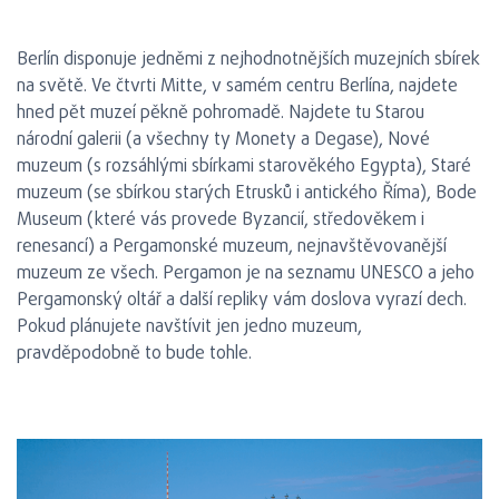
Berlín disponuje jedněmi z nejhodnotnějších muzejních sbírek
na světě. Ve čtvrti Mitte, v samém centru Berlína, najdete
hned pět muzeí pěkně pohromadě. Najdete tu Starou
národní galerii (a všechny ty Monety a Degase), Nové
muzeum (s rozsáhlými sbírkami starověkého Egypta), Staré
muzeum (se sbírkou starých Etrusků i antického Říma), Bode
Museum (které vás provede Byzancií, středověkem i
renesancí) a Pergamonské muzeum, nejnavštěvovanější
muzeum ze všech. Pergamon je na seznamu UNESCO a jeho
Pergamonský oltář a další repliky vám doslova vyrazí dech.
Pokud plánujete navštívit jen jedno muzeum,
pravděpodobně to bude tohle.