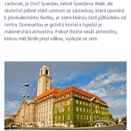
zachovat, je čtvrť Spandau, neboli Špandava. Malé, ale
skutečně pěkné staré centrum se zástavbou, která upomíná
k předválečnému Berlínu, je velmi klidnou částí půlhodinku od
centra. Dominantou je gotický kostel a typická je
maloměstská atmosféra. Pokud chcete nasát atmosféru,
kterou měl Berlín před válkou, vydejte se sem.