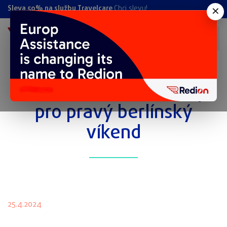
×
Sleva 50% na službu Travelcare
Chci slevu!
Do Berlína autem? 10 tipů
pro pravý berlínský
víkend
25.4.2024