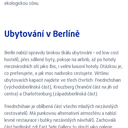
ekologickou zónu.
Ubytování v Berlíně
Berlín nabízí opravdu širokou škálu ubytování – od low cost
hostelů, přes sdílené byty, pokoje na airbnb, až po hotely
mezinárodních sítí jako Ibis, i velmi luxusní hotely. Otázkou je,
co preferujete, a jak moc nadivoko cestujete. Většinu
ubytovacích kapacit najdete ve třech čtvrtích: Friedrichshain
(východoberlínská část), Kreuzberg (hraniční část na jih od
centra) a Charlottenburg (západoberlínská část).
Friedrichshain je oblíbená část všechn mladých nezávislých
cestovatelů. Má punkovou alternativní atmosféru a nabízí
levné restaurace i butiky nezávislých návrhářů. Zachovalá
část berlínské zdi East Side Gallery tu slouží jako galerie