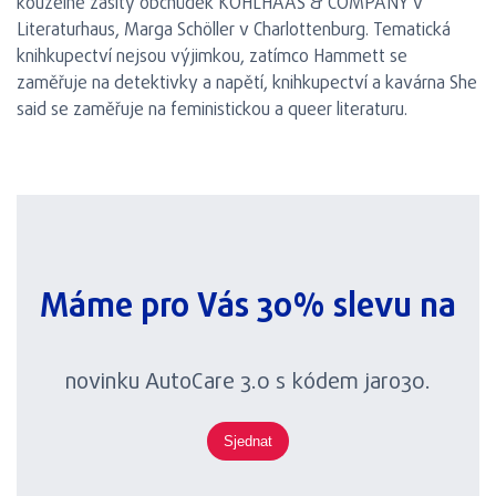
kouzelně zašitý obchůdek KOHLHAAS & COMPANY v
Literaturhaus, Marga Schöller v Charlottenburg. Tematická
knihkupectví nejsou výjimkou, zatímco Hammett se
zaměřuje na detektivky a napětí, knihkupectví a kavárna She
said se zaměřuje na feministickou a queer literaturu.
Máme pro Vás 30% slevu na
novinku AutoCare 3.0 s kódem jaro30.
Sjednat