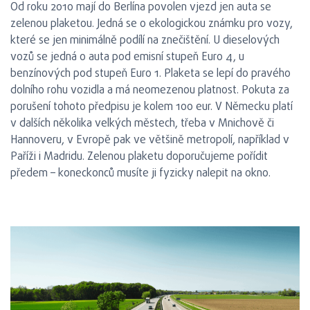
Od roku 2010 mají do Berlína povolen vjezd jen auta se
zelenou plaketou. Jedná se o ekologickou známku pro vozy,
které se jen minimálně podílí na znečištění. U dieselových
vozů se jedná o auta pod emisní stupeň Euro 4, u
benzínových pod stupeň Euro 1. Plaketa se lepí do pravého
dolního rohu vozidla a má neomezenou platnost. Pokuta za
porušení tohoto předpisu je kolem 100 eur. V Německu platí
v dalších několika velkých městech, třeba v Mnichově či
Hannoveru, v Evropě pak ve většině metropolí, například v
Paříži i Madridu. Zelenou plaketu doporučujeme pořídit
předem – koneckonců musíte ji fyzicky nalepit na okno.