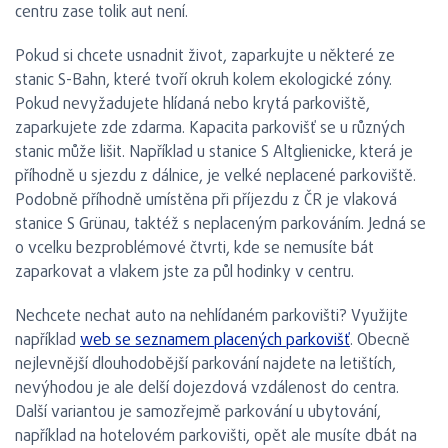
centru zase tolik aut není.
Pokud si chcete usnadnit život, zaparkujte u některé ze
stanic S-Bahn, které tvoří okruh kolem ekologické zóny.
Pokud nevyžadujete hlídaná nebo krytá parkoviště,
zaparkujete zde zdarma. Kapacita parkovišť se u různých
stanic může lišit. Například u stanice S Altglienicke, která je
příhodně u sjezdu z dálnice, je velké neplacené parkoviště.
Podobně příhodně umístěna při příjezdu z ČR je vlaková
stanice S Grünau, taktéž s neplaceným parkováním. Jedná se
o vcelku bezproblémové čtvrti, kde se nemusíte bát
zaparkovat a vlakem jste za půl hodinky v centru.
Nechcete nechat auto na nehlídaném parkovišti? Využijte
například
web se seznamem placených parkovišť
. Obecně
nejlevnější dlouhodobější parkování najdete na letištích,
nevýhodou je ale delší dojezdová vzdálenost do centra.
Další variantou je samozřejmě parkování u ubytování,
například na hotelovém parkovišti, opět ale musíte dbát na