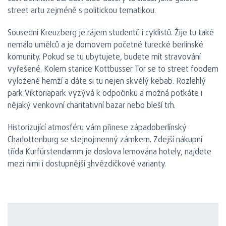
street artu zejméně s politickou tematikou.
Sousední Kreuzberg je rájem studentů i cyklistů. Žije tu také
nemálo umělců a je domovem početné turecké berlínské
komunity. Pokud se tu ubytujete, budete mít stravování
vyřešené. Kolem stanice Kottbusser Tor se to street foodem
vyloženě hemží a dáte si tu nejen skvělý kebab. Rozlehlý
park Viktoriapark vyzývá k odpočinku a možná potkáte i
nějaký venkovní charitativní bazar nebo bleší trh.
Historizující atmosféru vám přinese západoberlínský
Charlottenburg se stejnojmenný zámkem. Zdejší nákupní
třída Kurfürstendamm je doslova lemována hotely, najdete
mezi nimi i dostupnější 3hvězdičkové varianty.