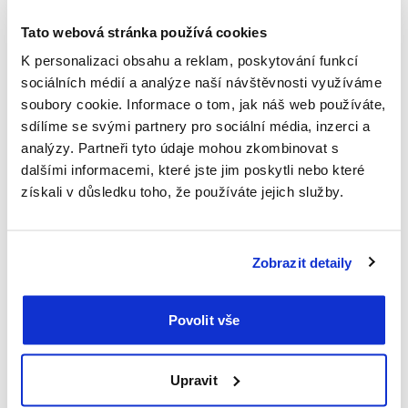
Tato webová stránka používá cookies
K personalizaci obsahu a reklam, poskytování funkcí
sociálních médií a analýze naší návštěvnosti využíváme
soubory cookie. Informace o tom, jak náš web používáte,
sdílíme se svými partnery pro sociální média, inzerci a
analýzy. Partneři tyto údaje mohou zkombinovat s
dalšími informacemi, které jste jim poskytli nebo které
získali v důsledku toho, že používáte jejich služby.
Zobrazit detaily
S dopravou po Berlíně vám pomůže aplikace BVG Jelbi, která
zahrnuje všechny druhy přepravy včetně sdílených kol a aut.
Povolit vše
V této aplikaci si také koupíte jízdenku na MHD. Využít lze
samozřejmě i automaty ve všech stanicích. Platit lze vždy
mincemi i kartou. V Berlíně funguje také Uber, jako
Upravit
alternativa ke klasickým taxi službám.